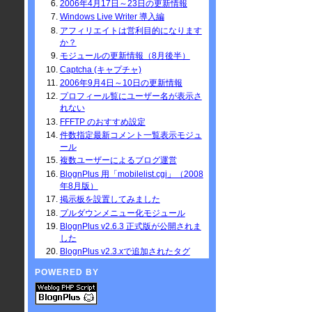
2006年4月17日～23日の更新情報
Windows Live Writer 導入編
アフィリエイトは営利目的になります
か？
モジュールの更新情報（8月後半）
Captcha (キャプチャ)
2006年9月4日～10日の更新情報
プロフィール覧にユーザー名が表示さ
れない
FFFTP のおすすめ設定
件数指定最新コメント一覧表示モジュ
ール
複数ユーザーによるブログ運営
BlognPlus 用「mobilelist.cgi」（2008
年8月版）
掲示板を設置してみました
プルダウンメニュー化モジュール
BlognPlus v2.6.3 正式版が公開されま
した
BlognPlus v2.3.xで追加されたタグ
POWERED BY