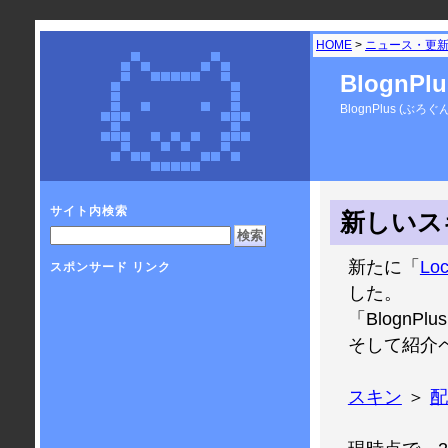
HOME
>
ニュース・更
BlognP
BlognPlus 
サイト内検索
新しいスキ
新たに「
Loc
スポンサード リンク
した。
「Blogn
そして紹介
スキン
＞
配