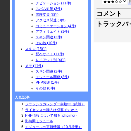
ナビゲーション (11件)
スパム対策 (3件)
コメント
管理支援 (3件)
アクセス関連 (3件)
トラックバ
コミュニケーション (4件)
アフィリエイト (1件)
スキン関連 (2件)
その他 (10件)
スキン (15件)
配布サイト (11件)
レイアウト別 (4件)
メモ (11件)
スキン関連 (2件)
モジュール関連 (2件)
PHP関連 (1件)
その他 (6件)
人気記事
フラッシュカレンダー実験中（続報）
ライセンスの購入は必要ですか？
PHP情報について知る: phpinfo()
影時間モジュール
モジュールの更新情報（10月後半）