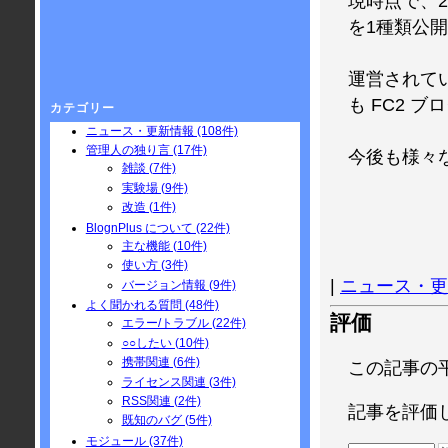
現時点で、
を1種類公
運営されて
も FC2 
カテゴリー
ニュース・更新情報 (108件)
管理人の独り言 (17件)
今後も様々な
雑談 (7件)
実験場 (9件)
改造 (1件)
BlognPlus について (22件)
主な機能 (10件)
使い方 (3件)
|
ニュース・更
バージョン情報 (9件)
よく聞かれる質問 (48件)
評価
エラー/トラブル (22件)
○○したい (10件)
携帯関連 (6件)
この記事の
ライセンス関連 (3件)
RSS関連 (2件)
記事を評価
既知のバグ (5件)
モジュール (37件)