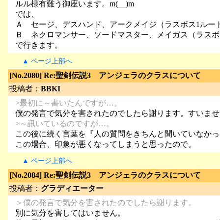
ルル様有難う御座います。m(__)m
では、
Ａ セージ、デスハンド、アークメイジ（ラスボス1ルー
Ｂ ネクロマンサー、ソードマスター、メイガス（ラスボ
で行きます。
▲ ページ上部へ
[No.2080] Re:聖剣伝説3 アンジェラのクラスについて
投稿者：
BBKI
>最初に～書いたんですが…。
僕の発言で気分を害されたのでしたら謝ります。すいませ
>～訊いているのですが…。
この後に続く言葉を『人の質問をきちんと聞いていなかっ
この場合、印象が悪くなってしまうと思ったので。
▲ ページ上部へ
[No.2084] Re:聖剣伝説3 アンジェラのクラスについて
投稿者：
グラディエーター
＞僕の発言で気分を害されたのでしたら謝ります。
別に気分を害してはいません。