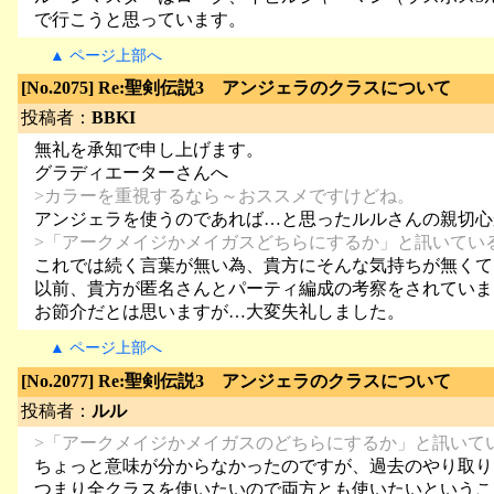
で行こうと思っています。
▲ ページ上部へ
[No.2075] Re:聖剣伝説3 アンジェラのクラスについて
投稿者：
BBKI
無礼を承知で申し上げます。
グラディエーターさんへ
>カラーを重視するなら～おススメですけどね。
アンジェラを使うのであれば…と思ったルルさんの親切心
>「アークメイジかメイガスどちらにするか」と訊いてい
これでは続く言葉が無い為、貴方にそんな気持ちが無くて
以前、貴方が匿名さんとパーティ編成の考察をされていま
お節介だとは思いますが…大変失礼しました。
▲ ページ上部へ
[No.2077] Re:聖剣伝説3 アンジェラのクラスについて
投稿者：
ルル
>「アークメイジかメイガスのどちらにするか」と訊いて
ちょっと意味が分からなかったのですが、過去のやり取り
つまり全クラスを使いたいので両方とも使いたいというこ