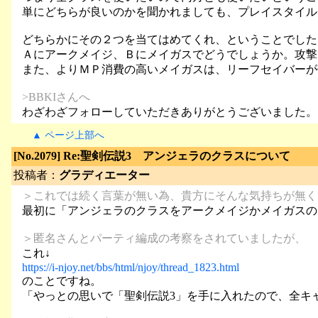
単にどちらが良いのかを聞かれましても、プレイスタイル
どちらかにその２つを当てはめてくれ、ということでした
Ａにアークメイジ、Ｂにメイガスでどうでしょうか。攻撃
また、よりＭＰ消費の高いメイガスは、リーフセイバーが
>BBKIさんへ
わざわざフォローしていただきありがとうございました。
▲ ページ上部へ
[No.2079] Re:聖剣伝説3 アンジェラのクラスについて
投稿者：
グラディエーター
＞これでは続く言葉が無い為、貴方にそんな気持ちが無く
最初に「アンジェラのクラスをアークメイジかメイガスの
＞匿名さんとパーティ編成の考察をされていましたが、
これ↓
https://i-njoy.net/bbs/html/njoy/thread_1823.html
のことですね。
「やっとの思いで「聖剣伝説3」を手に入れたので、全キ