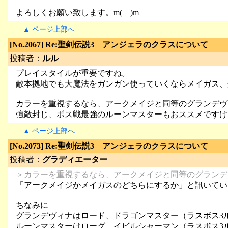
よろしくお願い致します。m(__)m
▲ ページ上部へ
[No.2067] Re:聖剣伝説3 アンジェラのクラスについて
投稿者：
ルル
プレイスタイルが重要ですね。
敵本拠地でも大魔法をガンガン使っていくならメイガス、
カラーを重視するなら、アークメイジと同等のグランデヴ
強敵封じ、ボス戦最強のルーンマスターもおススメですけ
▲ ページ上部へ
[No.2073] Re:聖剣伝説3 アンジェラのクラスについて
投稿者：
グラディエーター
＞カラーを重視するなら、アークメイジと同等のグランデ
「アークメイジかメイガスのどちらにするか」と訊いてい
ちなみに
グランデヴィナはロード、ドラゴンマスター（ラスボス3
ルーンマスターはローグ、イビルシャーマン（ラスボス3