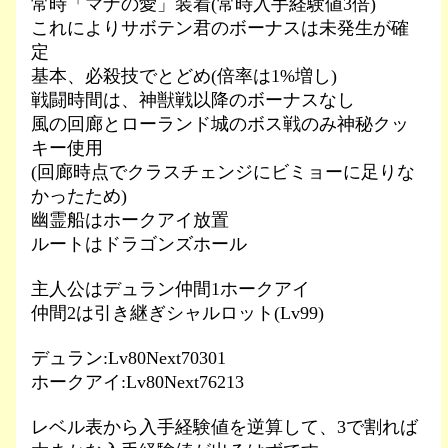
常時「マナの愛」装着(常時入手経験値3倍)
これによりサボテン君のボーナスは未発生が確
定
基本、必殺技でとどめ(倍率は1%増し)
戦闘時間は、神獣戦以降のボーナスなし
風の回廊とローランド城のボス戦のみ神秘クッ
キー使用
(回廊時点でクラスチェンジにビミョーに足りな
かったため)
幽霊船はホークアイ放置
ルートはドラゴンズホール
主人公はデュラン仲間1ホークアイ
仲間2は引き継ぎシャルロット(Lv99)
デュラン:Lv80Next70301
ホークアイ:Lv80Next76213
レベル表から入手経験値を逆算して、3で割れば