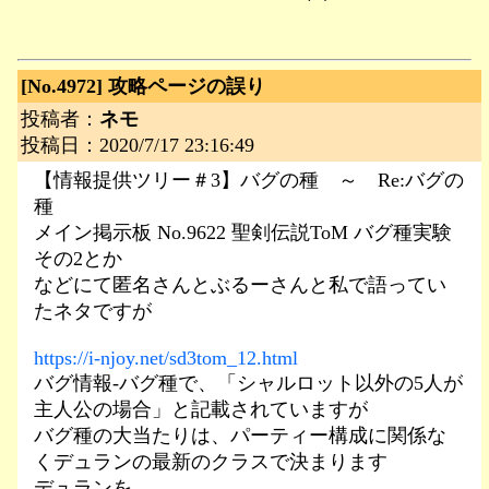
[No.4972]
攻略ページの誤り
投稿者：
ネモ
投稿日：2020/7/17 23:16:49
【情報提供ツリー＃3】バグの種 ～ Re:バグの
種
メイン掲示板 No.9622 聖剣伝説ToM バグ種実験
その2とか
などにて匿名さんとぶるーさんと私で語ってい
たネタですが
https://i-njoy.net/sd3tom_12.html
バグ情報-バグ種で、「シャルロット以外の5人が
主人公の場合」と記載されていますが
バグ種の大当たりは、パーティー構成に関係な
くデュランの最新のクラスで決まります
デュランを