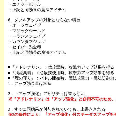
・エナジーボール
・上記と同効果の魔法アイテム
6．ダブルアップの対象とならない特技
・オーラウェイブ
・マジックシールド
・トランスシェイプ
・カウンタマジック
・セイバー系全種
・上記と同効果の魔法アイテム
■『アドレナリン』：敵攻撃時、攻撃力アップ効果を得る
■『我流奥義』：必殺技使用時、攻撃力アップ効果を得る
■『理の守り』：バトル開始時、魔法攻撃力・魔法防御力
1．アップ効果量は20%
2．『アップ強化』アビリティは乗らない
※『アドレナリン』は『アップ強化』と併用不可のため、
3．すでに同効果が付与されていても、上書きされる
※2の条件により、『アップ強化』付ステータスアップを