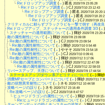
│　　└
Re:ドロップアップ調査
 (
←
) 匿名 
2020/7/9 23:05:28
│　　　└
Re:ドロップアップ調査
 (
←
) CJ 
2020/7/10 23:12:43
│　　　　└
Re:ドロップアップ調査
 (
←
) 匿名 
2020/7/18 20:20:
│　　　　　└
Re:ドロップアップ調査
 (
←
) 匿名 
2020/7/18 20:2
│　　　　　　└
Re:ドロップアップ調査
 (
←
) CJ 
2020/7/19 15:
├
クリティカルに頼らずブラックラビを一撃で倒す（再改良
├
Re:ドロップアップ、スナッチャーの適用条件調査 3/3
 (
←
│└
スナッチャーの適用範囲について
 (
←
) 輝紗 
2020/7/8 23:20:
├
敵の属性耐性について
 (
←
) 輝紗 
2020/7/8 23:09:08
│├
Re:敵の属性耐性について
 (
←
) CJ 
2020/7/9 23:09:54
││└
Re:敵の属性耐性について
 (
←
) 輝紗 
2020/7/10 0:54:48
│├
Re:敵の属性耐性について
 (
←
) やそそ 
2020/7/9 23:54:18
││└
Re:敵の属性耐性について
 (
←
) CJ 
2020/7/10 0:09:41
│└
Re:敵の属性耐性について
 (
←
) 輝紗 
2020/7/12 3:17:06
│　└
Re:敵の属性耐性について
 (
←
) 輝紗 
2020/7/12 22:47:09
│　　└
Re:敵の属性耐性について
 (
←
) CJ 
2020/7/12 22:58:03
├
リバースアップ、天啓について
 (
←
) 輝紗 
2020/7/9 17:44:54
│└
ステータスアップ/ダウン系アビリティについて
 (
←
) 輝紗
├
消費MPセーブとコンバートについて
 (
←
) 輝紗 
2020/7/11 7:3
├
敵の状態異常耐性について
 (
←
) ネモ 
2020/7/12 10:44:58
├
攻略ページの誤り
 (
←
) ネモ 
2020/7/17 23:16:49
│└
Re:攻略ページの誤り
 (
←
) CJ 
2020/7/18 8:47:57
│　└
ヒュージドラゴンの属性について
 (
←
) 輝紗 
2020/7/19 15:
│　　└
Re:ヒュージドラゴンの属性について
 (
←
) CJ 
2020/7/1
└
ターンアンデッドの効くモンスターの追加
 (
←
) 輝紗 
2020/7