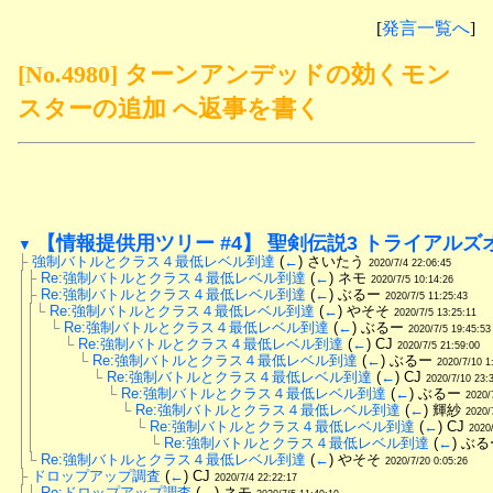
[
発言一覧へ
]
[No.4980] ターンアンデッドの効くモン
スターの追加 へ返事を書く
【情報提供用ツリー #4】 聖剣伝説3 トライアルズ
▼
├
強制バトルとクラス４最低レベル到達
 (
←
) さいたう 
2020/7/4 22:06:45
│├
Re:強制バトルとクラス４最低レベル到達
 (
←
) ネモ 
2020/7/5 10:14:26
│├
Re:強制バトルとクラス４最低レベル到達
 (
←
) ぶるー 
2020/7/5 11:25:43
││└
Re:強制バトルとクラス４最低レベル到達
 (
←
) やそそ 
2020/7/5 13:25:11
││　└
Re:強制バトルとクラス４最低レベル到達
 (
←
) ぶるー 
2020/7/5 19:45:53
││　　└
Re:強制バトルとクラス４最低レベル到達
 (
←
) CJ 
2020/7/5 21:59:00
││　　　└
Re:強制バトルとクラス４最低レベル到達
 (
←
) ぶるー 
2020/7/10 1
││　　　　└
Re:強制バトルとクラス４最低レベル到達
 (
←
) CJ 
2020/7/10 23:
││　　　　　└
Re:強制バトルとクラス４最低レベル到達
 (
←
) ぶるー 
2020/
││　　　　　　└
Re:強制バトルとクラス４最低レベル到達
 (
←
) 輝紗 
2020/
││　　　　　　　└
Re:強制バトルとクラス４最低レベル到達
 (
←
) CJ 
2020
││　　　　　　　　└
Re:強制バトルとクラス４最低レベル到達
 (
←
) ぶる
│└
Re:強制バトルとクラス４最低レベル到達
 (
←
) やそそ 
2020/7/20 0:05:26
├
ドロップアップ調査
 (
←
) CJ 
2020/7/4 22:22:17
│├
Re:ドロップアップ調査
 (
←
) ネモ 