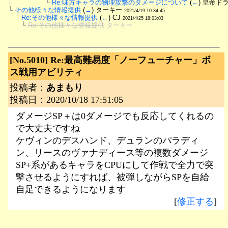
│　　　　　└
Re:味方キャラの物理攻撃のダメージについて
 (
←
) 皇帝ド
└
その他様々な情報提供
 (
←
) ターキー 
2021/4/19 10:34:45
　└
Re:その他様々な情報提供
 (
←
) CJ 
2021/4/25 18:03:03
　　└
Re:その他様々な情報提供
 ターキー
[No.5010]
Re:最高難易度「ノーフューチャー」ボ
ス戦用アビリティ
投稿者：
あまもり
投稿日：2020/10/18 17:51:05
ダメージSP＋は0ダメージでも反応してくれるの
で大丈夫ですね
ケヴィンのデスハンド、デュランのパラディ
ン、リースのヴァナディース等の複数ダメージ
SP+系があるキャラをCPUにして作戦で全力で突
撃させるようにすれば、被弾しながらSPを自給
自足できるようになります
[
修正する
]