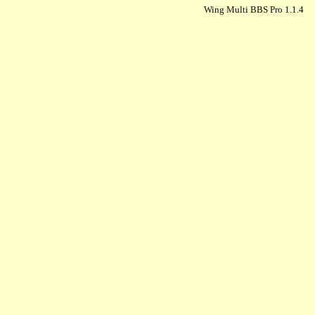
Wing Multi BBS Pro 1.1.4