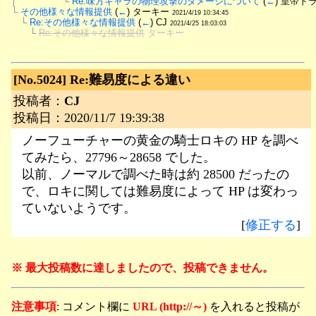
│　　　　　└
Re:味方キャラの物理攻撃のダメージについて
 (
←
) 皇帝ド
└
その他様々な情報提供
 (
←
) ターキー 
2021/4/19 10:34:45
　└
Re:その他様々な情報提供
 (
←
) CJ 
2021/4/25 18:03:03
　　└
Re:その他様々な情報提供
 ターキー
[No.5024]
Re:難易度による違い
投稿者：
CJ
投稿日：2020/11/7 19:39:38
ノーフューチャーの黄金の騎士ロキの HP を調べ
てみたら、27796～28658 でした。
以前、ノーマルで調べた時は約 28500 だったの
で、ロキに関しては難易度によって HP は変わっ
ていないようです。
[
修正する
]
※ 最大投稿数に達しましたので、投稿できません。
注意事項
: コメント欄に
URL (http://～)
を入れると投稿が