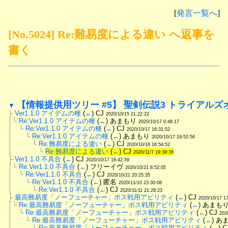
[
発言一覧へ
]
[No.5024] Re:難易度による違い へ返事を
書く
【情報提供用ツリー #5】 聖剣伝説3 トライアルズ
▼
├
Ver1.1.0 アイテムの種
 (
←
) CJ 
2020/10/15 21:22:22
│└
Re:Ver1.1.0 アイテムの種
 (
←
) あまもり 
2020/10/17 0:48:17
│　└
Re:Ver1.1.0 アイテムの種
 (
←
) CJ 
2020/10/17 16:31:52
│　　└
Re:Ver1.1.0 アイテムの種
 (
←
) あまもり 
2020/10/17 19:52:56
│　　　└
Re:難易度による違い
 (
←
) CJ 
2020/10/18 16:54:52
│　　　　└
Re:難易度による違い
 (
←
) CJ 
2020/11/7 19:39:38
├
Ver1.1.0 不具合
 (
←
) CJ 
2020/10/17 16:42:59
│└
Re:Ver1.1.0 不具合
 (
←
) フリーイヴ 
2020/10/21 8:52:05
│　└
Re:Ver1.1.0 不具合
 (
←
) CJ 
2020/10/21 20:25:35
│　　└
Re:Ver1.1.0 不具合
 (
←
) 匿名 
2020/11/10 23:30:08
│　　　└
Re:Ver1.1.0 不具合
 (
←
) CJ 
2020/11/11 21:29:23
├
最高難易度「ノーフューチャー」ボス戦用アビリティ
 (
←
) CJ 
2020/10/17 1
│└
Re:最高難易度「ノーフューチャー」ボス戦用アビリティ
 (
←
) あまもり
│　└
Re:最高難易度「ノーフューチャー」ボス戦用アビリティ
 (
←
) CJ 
202
│　　└
Re:最高難易度「ノーフューチャー」ボス戦用アビリティ
 (
←
) あ
│　　　└
Re:最高難易度「ノーフューチャー」ボス戦用アビリティ
 (
←
) C