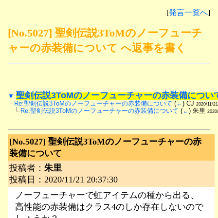
[
発言一覧へ
]
[No.5027] 聖剣伝説3ToMのノーフューチ
ャーの赤装備について へ返事を書く
聖剣伝説3ToMのノーフューチャーの赤装備につい
▼
└
Re:聖剣伝説3ToMのノーフューチャーの赤装備について
 (
←
) CJ 
2020/11/21
　└
Re:聖剣伝説3ToMのノーフューチャーの赤装備について
 (
←
) 朱里 
2020
[No.5027]
聖剣伝説3ToMのノーフューチャーの赤
装備について
投稿者：
朱里
投稿日：2020/11/21 20:37:30
ノーフューチャーで虹アイテムの種から出る、
高性能の赤装備はクラス4のしか存在しないので