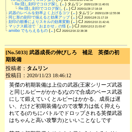
│　└
Re:隠し刻印でコログ探し
 (
←
) タムリン 
2020/11/28 11:40:01
│　　└
Re:隠し刻印でコログ探し
 (
←
) CJ 
2020/11/28 17:16:18
├
武器のレベルを効率よく上げるコツ
 (
←
) タムリン 
2020/11/28 12:55:08
├
同じ形の刻印で揃えると効果アップ
 (
←
) CJ 
2020/12/8 21:17:19
├
刻印の順番によりスキルの効果変動
 (
←
) CJ 
2020/12/10 21:42:41
├
マックス鍛冶で「おまかせ」の怪
 (
←
) CJ 
2020/12/13 21:03:47
└
amiibo でもらえるもの
 (
←
) CJ 
2020/12/16 22:38:38
[No.5033]
武器成長の伸びしろ 補足 英傑の初
期装備
投稿者：
タムリン
投稿日：2020/11/23 18:46:12
英傑の初期装備は上位の武器(王家シリーズ武器
と同じルピーがかかる)なので合成のベース武器
にして鍛えていくとルピーはかかる、成長は遅
い、だけど初期装備なので攻撃力は低く抑えら
れてる(のちにバトルでドロップされる英傑武器
はちゃんと高い攻撃力)といいことなしです