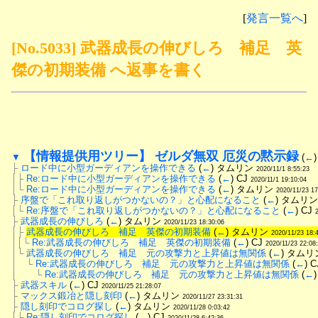
[
発言一覧へ
]
[No.5033] 武器成長の伸びしろ 補足 英
傑の初期装備 へ返事を書く
【情報提供用ツリー】 ゼルダ無双 厄災の黙示録
▼
 (
←
)
├
ロード中に小型ガーディアンを操作できる
 (
←
) タムリン 
2020/11/1 8:55:23
│├
Re:ロード中に小型ガーディアンを操作できる
 (
←
) CJ 
2020/11/1 19:10:04
│└
Re:ロード中に小型ガーディアンを操作できる
 (
←
) タムリン 
2020/11/23 17
├
序盤で「これ取り返しがつかないの？」と心配になること
 (
←
) タムリン
│└
Re:序盤で「これ取り返しがつかないの？」と心配になること
 (
←
) CJ 
├
武器成長の伸びしろ
 (
←
) タムリン 
2020/11/23 18:30:06
│├
武器成長の伸びしろ　補足　英傑の初期装備
 (
←
) タムリン 
2020/11/23 18:
││└
Re:武器成長の伸びしろ　補足　英傑の初期装備
 (
←
) CJ 
2020/11/23 22:08
│└
武器成長の伸びしろ　補足　元の攻撃力と上昇値は無関係
 (
←
) タムリ
│　└
Re:武器成長の伸びしろ　補足　元の攻撃力と上昇値は無関係
 (
←
) C
│　　└
Re:武器成長の伸びしろ　補足　元の攻撃力と上昇値は無関係
 (
←
├
武器スキル
 (
←
) CJ 
2020/11/25 21:28:07
├
マックス鍛冶と隠し刻印
 (
←
) タムリン 
2020/11/27 23:31:31
├
隠し刻印でコログ探し
 (
←
) タムリン 
2020/11/28 0:03:42
│└
Re:隠し刻印でコログ探し
 (
←
) CJ 
2020/11/28 6:42:36