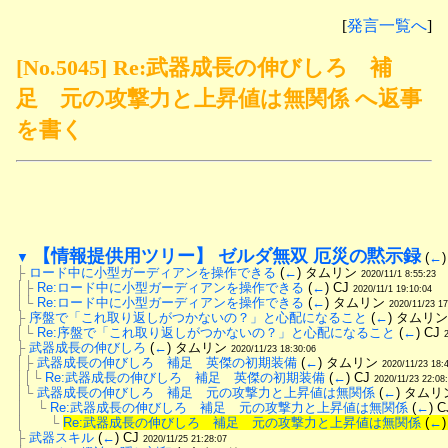
[
発言一覧へ
]
[No.5045] Re:武器成長の伸びしろ 補
足 元の攻撃力と上昇値は無関係 へ返事
を書く
【情報提供用ツリー】 ゼルダ無双 厄災の黙示録
▼
 (
←
)
├
ロード中に小型ガーディアンを操作できる
 (
←
) タムリン 
2020/11/1 8:55:23
│├
Re:ロード中に小型ガーディアンを操作できる
 (
←
) CJ 
2020/11/1 19:10:04
│└
Re:ロード中に小型ガーディアンを操作できる
 (
←
) タムリン 
2020/11/23 17
├
序盤で「これ取り返しがつかないの？」と心配になること
 (
←
) タムリン
│└
Re:序盤で「これ取り返しがつかないの？」と心配になること
 (
←
) CJ 
├
武器成長の伸びしろ
 (
←
) タムリン 
2020/11/23 18:30:06
│├
武器成長の伸びしろ　補足　英傑の初期装備
 (
←
) タムリン 
2020/11/23 18:
││└
Re:武器成長の伸びしろ　補足　英傑の初期装備
 (
←
) CJ 
2020/11/23 22:08
│└
武器成長の伸びしろ　補足　元の攻撃力と上昇値は無関係
 (
←
) タムリ
│　└
Re:武器成長の伸びしろ　補足　元の攻撃力と上昇値は無関係
 (
←
) C
│　　└
Re:武器成長の伸びしろ　補足　元の攻撃力と上昇値は無関係
 (
←
├
武器スキル
 (
←
) CJ 
2020/11/25 21:28:07