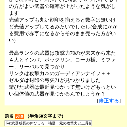
の方がよい武器の確率が上がったような気がし
ます
売値アップも丸い刻印を揃えると数字は無いけ
ど売値アップしてるみたいでしたし(合成にかか
る費用で赤字になるからそのまま売った方がい
い)
最高ランクの武器は攻撃力70のが未来から来た
４人とインパ、ボックリン、コーガ様、ミファ
ー、リーバルで見つかり
リンクは攻撃力72のガーディアンナイフ＋＋
ゼルダは封印の弓矢71が見つかりました
錆びた武器は最近見つかって無いけどもっとい
い個体値の武器が見つかるんでしょうか？
[
修正する
]
題名
（半角60文字まで）
必須