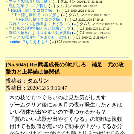
├
マックス鍛冶と隠し刻印
 (
←
) タムリン 
2020/11/27 23:31:31
├
隠し刻印でコログ探し
 (
←
) タムリン 
2020/11/28 0:03:42
│└
Re:隠し刻印でコログ探し
 (
←
) CJ 
2020/11/28 6:42:36
│　└
Re:隠し刻印でコログ探し
 (
←
) タムリン 
2020/11/28 11:40:01
│　　└
Re:隠し刻印でコログ探し
 (
←
) CJ 
2020/11/28 17:16:18
├
武器のレベルを効率よく上げるコツ
 (
←
) タムリン 
2020/11/28 12:55:08
├
同じ形の刻印で揃えると効果アップ
 (
←
) CJ 
2020/12/8 21:17:19
├
刻印の順番によりスキルの効果変動
 (
←
) CJ 
2020/12/10 21:42:41
├
マックス鍛冶で「おまかせ」の怪
 (
←
) CJ 
2020/12/13 21:03:47
└
amiibo でもらえるもの
 (
←
) CJ 
2020/12/16 22:38:38
[No.5045]
Re:武器成長の伸びしろ 補足 元の攻
撃力と上昇値は無関係
投稿者：
タムリン
投稿日：2020/12/5 9:16:47
木の枝でも23ぐらいのは見た気がします
ゲームクリア後に赤き月の夜が発生したときは
いい個体が出やすいので見つかるかも？
「質のいい武器が出やすくなる」の刻印は複数
付けても数値が無いので効果が上がってるか分
からないけど1つ付けてた時より３つ付けてる今