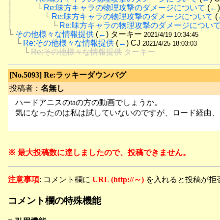
│　　　└
Re:味方キャラの物理攻撃のダメージについて
 (
←
│　　　　└
Re:味方キャラの物理攻撃のダメージについて
 (
│　　　　　└
Re:味方キャラの物理攻撃のダメージについ
└
その他様々な情報提供
 (
←
) ターキー 
2021/4/19 10:34:45
　└
Re:その他様々な情報提供
 (
←
) CJ 
2021/4/25 18:03:03
　　└
Re:その他様々な情報提供
 ターキー
[No.5093]
Re:ラッキーダウンバグ
投稿者：
名無し
ハードアニスのtaの方の動画でしょうか。
気になったのは私は試していないのですが、ロード経由、
※ 最大投稿数に達しましたので、投稿できません。
注意事項
: コメント欄に
URL (http://～)
を入れると投稿が拒
コメント欄の特殊機能