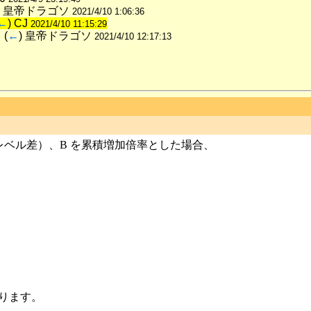
) 皇帝ドラゴソ 
2021/4/10 1:06:36
←
) CJ 
2021/4/10 11:15:29
て
 (
←
) 皇帝ドラゴソ 
2021/4/10 12:17:13
レベル差）、B を累積増加倍率とした場合、
なります。