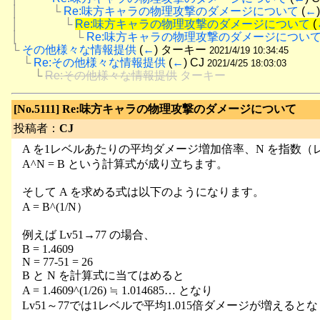
│　　　└
Re:味方キャラの物理攻撃のダメージについて
 (
←
│　　　　└
Re:味方キャラの物理攻撃のダメージについて
 (
│　　　　　└
Re:味方キャラの物理攻撃のダメージについ
└
その他様々な情報提供
 (
←
) ターキー 
2021/4/19 10:34:45
　└
Re:その他様々な情報提供
 (
←
) CJ 
2021/4/25 18:03:03
　　└
Re:その他様々な情報提供
 ターキー
[No.5111]
Re:味方キャラの物理攻撃のダメージについて
投稿者：
CJ
A を1レベルあたりの平均ダメージ増加倍率、N を指数（
A^N = B という計算式が成り立ちます。
そして A を求める式は以下のようになります。
A = B^(1/N）
例えば Lv51→77 の場合、
B = 1.4609
N = 77-51 = 26
B と N を計算式に当てはめると
A = 1.4609^(1/26) ≒ 1.014685… となり
Lv51～77では1レベルで平均1.015倍ダメージが増えると