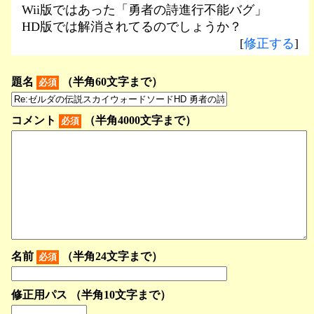
Wii版ではあった「勇者の詩進行不能バグ」
HD版では解消されてるのでしょうか？
[
修正する
]
題名
（半角60文字まで）
必須
コメント
（半角4000文字まで）
必須
名前
（半角24文字まで）
必須
修正用パス （半角10文字まで）