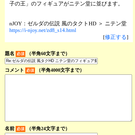
子の王」のフィギュアがニテン堂に並びます。
nJOY：ゼルダの伝説 風のタクトHD ＞ ニテン堂
https://i-njoy.net/zd8_s14.html
[
修正する
]
題名
（半角60文字まで）
必須
コメント
（半角4000文字まで）
必須
名前
（半角24文字まで）
必須