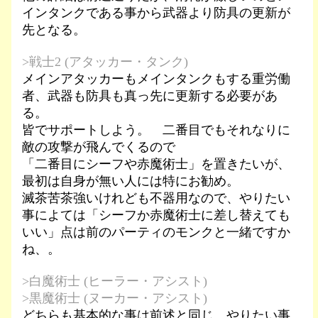
インタンクである事から武器より防具の更新が
先となる。
>戦士2 (アタッカー・タンク)
メインアタッカーもメインタンクもする重労働
者、武器も防具も真っ先に更新する必要があ
る。
皆でサポートしよう。 二番目でもそれなりに
敵の攻撃が飛んでくるので
「二番目にシーフや赤魔術士」を置きたいが、
最初は自身が無い人には特にお勧め。
滅茶苦茶強いけれども不器用なので、やりたい
事によては「シーフか赤魔術士に差し替えても
いい」点は前のパーティのモンクと一緒ですか
ね、。
>白魔術士 (ヒーラー・アシスト)
>黒魔術士 (ヌーカー・アシスト)
どちらも基本的な事は前述と同じ、やりたい事