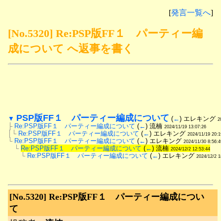
[
発言一覧へ
]
[No.5320] Re:PSP版FF１ パーティー編
成について へ返事を書く
PSP版FF１　パーティー編成について
▼
 (
←
) エレキング 
2
├
Re:PSP版FF１　パーティー編成について
 (
←
) 流楠 
2024/11/19 13:07:26
│└
Re:PSP版FF１　パーティー編成について
 (
←
) エレキング 
2024/11/19 20:1
└
Re:PSP版FF１　パーティー編成について
 (
←
) エレキング 
2024/11/30 8:56:4
　└
Re:PSP版FF１　パーティー編成について
 (
←
) 流楠 
2024/12/2 12:53:44
　　└
Re:PSP版FF１　パーティー編成について
 (
←
) エレキング 
2024/12/2 1
[No.5320]
Re:PSP版FF１ パーティー編成につい
て