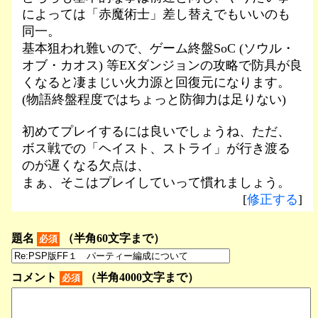
によっては「赤魔術士」差し替えでもいいのも
同一。
基本狙われ難いので、ゲーム終盤SoC (ソウル・
オブ・カオス) 等EXダンジョンの攻略で防具が良
くなると凄まじい火力源と回復元になります。
(物語終盤程度ではちょっと防御力は足りない)
初めてプレイするには良いでしょうね、ただ、
ボス戦での「ヘイスト、ストライ」が行き渡る
のが遅くなる欠点は、
まぁ、そこはプレイしていって慣れましょう。
[
修正する
]
題名
（半角60文字まで）
必須
コメント
（半角4000文字まで）
必須