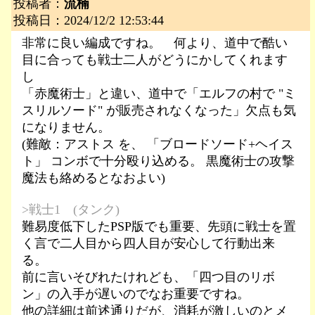
投稿者：
流楠
投稿日：2024/12/2 12:53:44
非常に良い編成ですね。 何より、道中で酷い
目に合っても戦士二人がどうにかしてくれます
し
「赤魔術士」と違い、道中で「エルフの村で "ミ
スリルソード" が販売されなくなった」欠点も気
になりません。
(難敵：アストス を、 「ブロードソード+ヘイス
ト」 コンボで十分殴り込める。 黒魔術士の攻撃
魔法も絡めるとなおよい)
>戦士1 (タンク)
難易度低下したPSP版でも重要、先頭に戦士を置
く言で二人目から四人目が安心して行動出来
る。
前に言いそびれたけれども、「四つ目のリボ
ン」の入手が遅いのでなお重要ですね。
他の詳細は前述通りだが、消耗が激しいのとメ