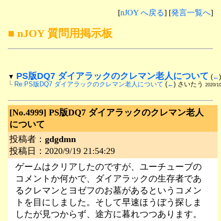
[
nJOY へ戻る
] [
発言一覧へ
]
■ nJOY 質問用掲示板
PS版DQ7 ダイアラックのクレマン老人について
▼
 (
←
└
Re:PS版DQ7 ダイアラックのクレマン老人について
 (
←
) さいたう 
2020/10
[No.4999]
PS版DQ7 ダイアラックのクレマン老人
について
投稿者：
gdgdmn
投稿日：2020/9/19 21:54:29
ゲームはクリアしたのですが、ユーチューブの
コメントか何かで、ダイアラックの生存者であ
るクレマンとヨゼフのお墓があるというコメン
トを目にしました。そして早速ほうぼう探しま
したが見つからず、途方に暮れつつあります。