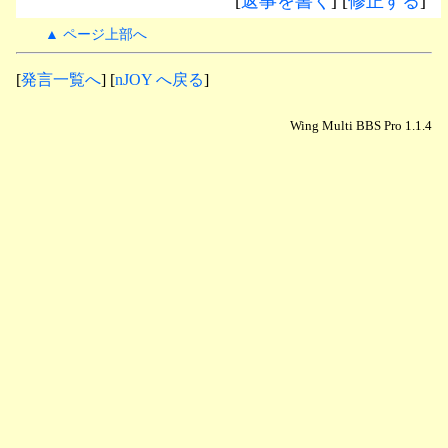
[
返事を書く
] [
修正する
]
▲ ページ上部へ
[
発言一覧へ
] [
nJOY へ戻る
]
Wing Multi BBS Pro 1.1.4