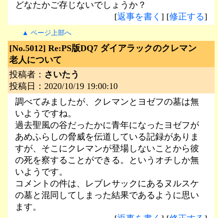
どなたかご存じないでしょうか？
[
返事を書く
] [
修正する
]
▲ ページ上部へ
[No.5012]
Re:PS版DQ7 ダイアラックのクレマン
老人について
投稿者：
さいたう
投稿日：2020/10/19 19:00:10
調べてみましたが、クレマンとヨゼフの墓は無
いようですね。
過去聖風の谷だったかに青年になったヨゼフが
あめふらしの脅威を伝道している記録がありま
すが、そこにクレマンが登場しないことから彼
の死を察することができる。というオチしか無
いようです。
コメントの件は、レブレサックにあるヌルスケ
の墓と混同してしまった結果であるように思い
ます。