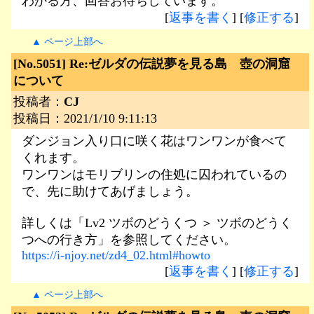
わかる方、回答お待ちしています。
[
返事を書く
] [
修正する
]
▲ ページ上部へ
[No.5051]
Re:ゼルダの伝説夢を見る島 壺の洞窟
について
投稿者：
CJ
投稿日：2021/1/10 9:11:13
ダンジョン入り口に咲く花はワンワンが食べて
くれます。
ワンワンはモリブリンの住処に囚われているの
で、先に助けてあげましょう。
詳しくは「Lv2 ツボのどうくつ ＞ ツボのどうく
つへの行き方」を参照してください。
https://i-njoy.net/zd4_02.html#howto
[
返事を書く
] [
修正する
]
▲ ページ上部へ