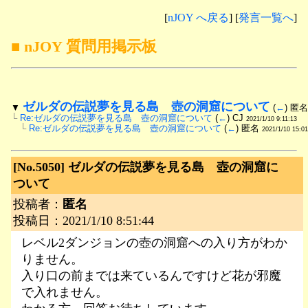
[
nJOY へ戻る
] [
発言一覧へ
]
■ nJOY 質問用掲示板
ゼルダの伝説夢を見る島　壺の洞窟について
▼
 (
←
) 匿名
└
Re:ゼルダの伝説夢を見る島　壺の洞窟について
 (
←
) CJ 
2021/1/10 9:11:13
　└
Re:ゼルダの伝説夢を見る島　壺の洞窟について
 (
←
) 匿名 
2021/1/10 15:01
[No.5050]
ゼルダの伝説夢を見る島 壺の洞窟に
ついて
投稿者：
匿名
投稿日：2021/1/10 8:51:44
レベル2ダンジョンの壺の洞窟への入り方がわか
りません。
入り口の前までは来ているんですけど花が邪魔
で入れません。