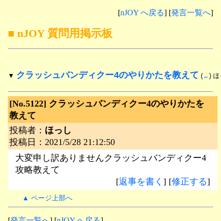
[
nJOY へ戻る
] [
発言一覧へ
]
■ nJOY 質問用掲示板
クラッシュバンディクー4のやりかたを教えて
▼
 (
←
) 
[No.5122]
クラッシュバンディクー4のやりかたを
教えて
投稿者：
ほっし
投稿日：2021/5/28 21:12:50
大変申し訳ありませんクラッシュバンディクー4
攻略教えて
[
返事を書く
] [
修正する
]
▲ ページ上部へ
[
発言一覧へ
] [
nJOY へ戻る
]