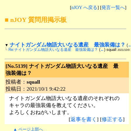
[
nJOY へ戻る
] [
発言一覧へ
]
■ nJOY 質問用掲示板
ナイトガンダム物語大いなる遺産　最強装備は？
▼
 (
└
Re:ナイトガンダム物語大いなる遺産　最強装備は？
 (
←
) squall 
2021/10/9 
[No.5139]
ナイトガンダム物語大いなる遺産 最
強装備は？
投稿者：
squall
投稿日：2021/10/1 9:42:22
ナイトガンダム物語大いなる遺産のそれぞれの
キャラの最強装備を教えてください。
よろしくおねがいします。
[
返事を書く
] [
修正する
]
▲ ページ上部へ