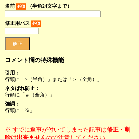
名前
（半角24文字まで）
必須
修正用パス
必須
コメント欄の特殊機能
引用：
行頭に「>（半角）」または「＞（全角）」
ネタばれ防止：
行頭に「＃（全角）」
強調：
行頭に「※」
※ すでに返事が付いてしまった記事は
修正・削
除は出来ません
ので注意してください。