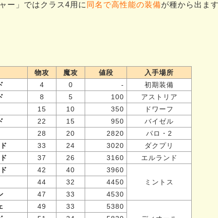
ャー」ではクラス4用に
同名で高性能の装備
が種から出ま
物攻
魔攻
値段
入手場所
ド
4
0
-
初期装備
ド
8
5
100
アストリア
15
10
350
ドワーフ
ド
22
15
950
バイゼル
28
20
2820
パロ・2
ド
33
24
3020
ダクプリ
ド
37
26
3160
エルランド
ド
42
40
3960
44
32
4450
ミントス
ン
47
33
4530
ェ
49
33
5380