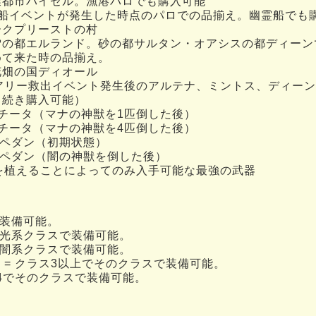
業都市バイゼル。漁港パロでも購入可能
霊船イベントが発生した時点のパロでの品揃え。幽霊船でも
ークプリーストの村
雪の都エルランド。砂の都サルタン・オアシスの都ディーン
めて来た時の品揃え。
花畑の国ディオール
ェアリー救出イベント発生後のアルテナ、ミントス、ディー
き続き購入可能）
チータ（マナの神獣を1匹倒した後）
チータ（マナの神獣を4匹倒した後）
の都ペダン（初期状態）
の都ペダン（闇の神獣を倒した後）
種を植えることによってのみ入手可能な最強の武器
で装備可能。
上の光系クラスで装備可能。
上の闇系クラスで装備可能。
闇 = クラス3以上でそのクラスで装備可能。
ス4でそのクラスで装備可能。