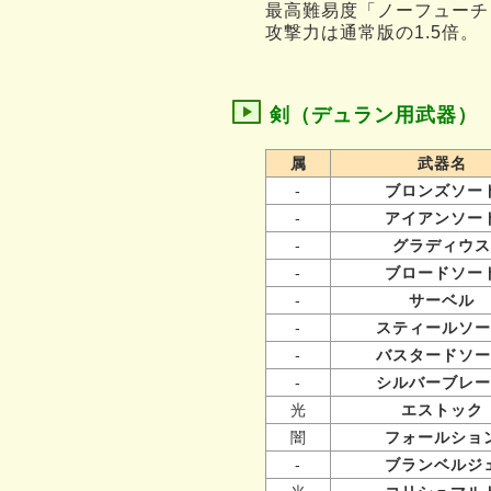
最高難易度「ノーフューチ
攻撃力は通常版の1.5倍。
剣（デュラン用武器）
属
武器名
-
ブロンズソー
-
アイアンソー
-
グラディウス
-
ブロードソー
-
サーベル
-
スティールソー
-
バスタードソー
-
シルバーブレー
光
エストック
闇
フォールショ
-
ブランベルジ