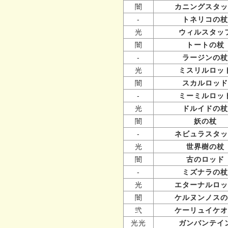
闇
カニングスタッ
-
トネリコの杖
光
ウィルスタッ
闇
トートの杖
-
ラージンの杖
光
ミスリルロッ
闇
スカルロッド
-
ミーミルロッ
光
ドルイドの杖
闇
妖の杖
-
ネビュラスタッ
光
世界樹の杖
闇
古のロッド
-
ミズナラの杖
光
エターナルロッ
闇
ケルヌンノスの
弐
ケーリュイケオ
光光
ガンバンテイ