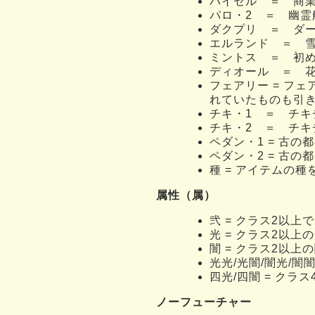
バイゼル ＝ 商
パロ・2 ＝ 幽
ダクプリ ＝ ダ
エルランド ＝ 
ミントス ＝ 初
ディオール ＝ 
フェアリー = フ
れていたものも引
チキ・1 ＝ チキ
チキ・2 ＝ チキ
ペダン・1 = 古
ペダン・2 = 古
種 = アイテムの
属性（属）
弐 = クラス2以上
光 = クラス2以
闇 = クラス2以
光光/光闇/闇光/闇
四光/四闇 = クラ
ノーフューチャー