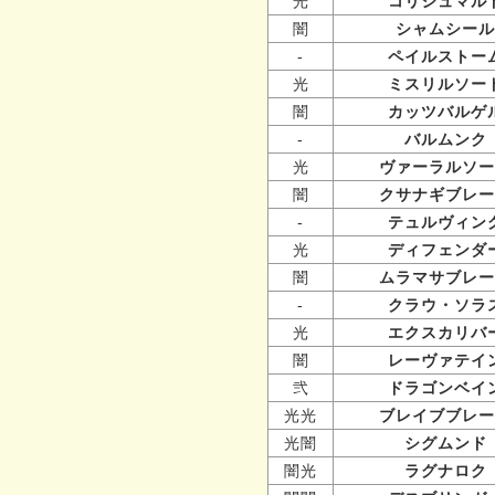
光
コリシュマル
闇
シャムシール
-
ペイルストー
光
ミスリルソー
闇
カッツバルゲ
-
バルムンク
光
ヴァーラルソー
闇
クサナギブレー
-
テュルヴィン
光
ディフェンダ
闇
ムラマサブレー
-
クラウ・ソラ
光
エクスカリバ
闇
レーヴァテイ
弐
ドラゴンベイ
光光
ブレイブブレー
光闇
シグムンド
闇光
ラグナロク