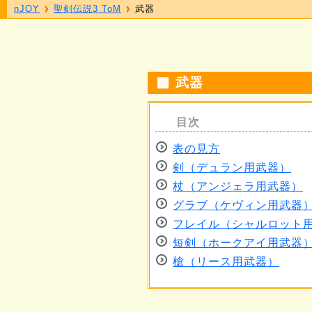
nJOY
聖剣伝説3 ToM
武器
武器
表の見方
剣（デュラン用武器）
杖（アンジェラ用武器）
グラブ（ケヴィン用武器
フレイル（シャルロット
短剣（ホークアイ用武器
槍（リース用武器）