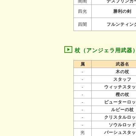
闇闇
デスブリンガ
四光
勝利の剣
四闇
フルンティン
杖（アンジェラ用武器
属
武器名
-
木の杖
-
スタッフ
-
ウィッチスタッ
-
樫の杖
-
ピューターロッ
-
ルビーの杖
-
クリスタルロッ
-
ソウルロッド
光
バーシュスタッ