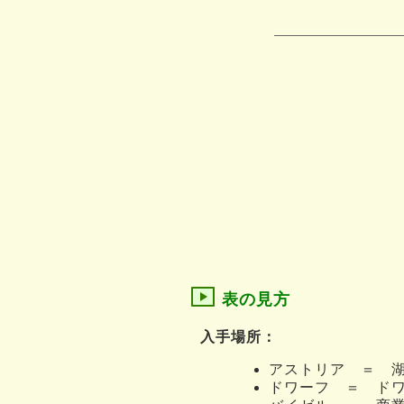
表の見方
入手場所：
アストリア ＝ 
ドワーフ ＝ ド