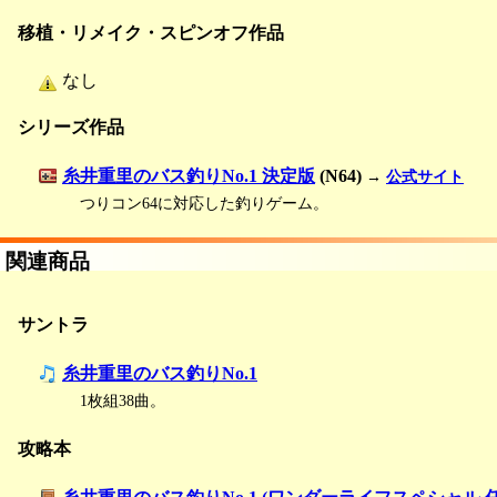
移植・リメイク・スピンオフ作品
なし
シリーズ作品
糸井重里のバス釣りNo.1 決定版
(N64)
→
公式サイト
つりコン64に対応した釣りゲーム。
関連商品
サントラ
糸井重里のバス釣りNo.1
1枚組38曲。
攻略本