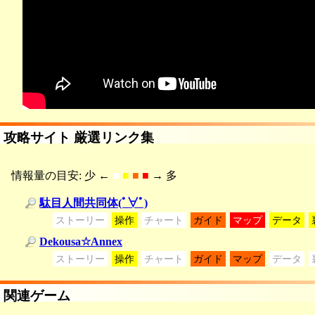
攻略サイト 厳選リンク集
情報量の目安: 少 ←
■
■
■
■
→ 多
駄目人間共同体(ﾟ∀ﾟ)
ストーリー
操作
チャート
ガイド
マップ
データ
Dekousa☆Annex
ストーリー
操作
チャート
ガイド
マップ
データ
関連ゲーム