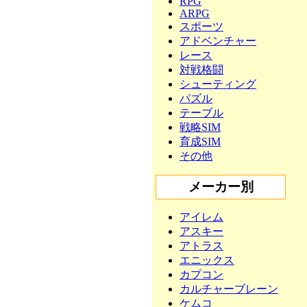
RPG
ARPG
スポーツ
アドベンチャー
レース
対戦格闘
シューティング
パズル
テーブル
戦略SIM
育成SIM
その他
メーカー別
アイレム
アスキー
アトラス
エニックス
カプコン
カルチャーブレーン
ケムコ