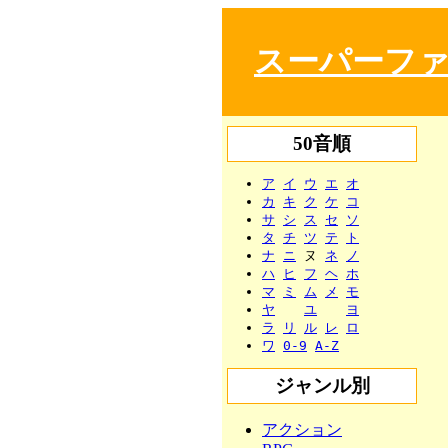
スーパーファ
50音順
ア
イ
ウ
エ
オ
カ
キ
ク
ケ
コ
サ
シ
ス
セ
ソ
タ
チ
ツ
テ
ト
ナ
ニ
ヌ
ネ
ノ
ハ
ヒ
フ
ヘ
ホ
マ
ミ
ム
メ
モ
ヤ
ユ
ヨ
ラ
リ
ル
レ
ロ
ワ
0-9
A-Z
ジャンル別
アクション