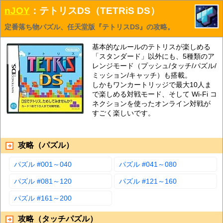
nJOY
：テトリスDS（TETRiS DS）
定番落ち物パズル、任天堂版『テトリスDS』の攻略。
基本的なルールのテトリスが楽しめる
「スタンダード」以外にも、5種類のア
レンジモード（プッシュ/タッチ/パズル/
ミッション/キャッチ）も搭載。
しかもワンカートリッジで最大10人ま
で楽しめる対戦モード、そして Wi-Fi コ
ネクションを使ったオンライン対戦が
すごく楽しいです。
攻略（パズル）
パズル #001～040
パズル #041～080
パズル #081～120
パズル #121～160
パズル #161～200
攻略（タッチパズル）