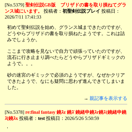
[No.5379]
聖剣伝説GB版 ブリザドの書を取り損ねてグラ
ンス城にいます。
投稿者：
初聖剣伝説プレイ
投稿日：
2026/7/11 17:41:33
初めて聖剣伝説を始め、グランス城まできたのですが、
どうやらブリザドの書を取り損ねたようです。これは詰
みでしょうか。
ここまで攻略を見ないで自力で頑張っていたのですが、
流石に行き止まり調べたらどうやらブリザドギミックの
ようで。。。
砂の迷宮のギミックで必須のようですが、なぜかクリア
できたようで、なにも疑問に思わず進んできてしまいま
した。
→
親記事を表示する
[No.5378]
re:final fantasy 鐃ｽz 鐃ｽ`鐃緒申鐃ｽr鐃ｽ{鐃緒申鐃
ｽ[鐃ｽx
投稿者：
test
投稿日：2026/5/26 5:50:59
'