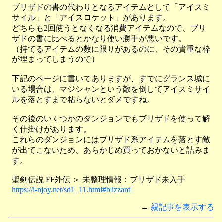
ブリザドの書の代わりとなるアイテムとして「アイスミ
サイル」と「アイスロケット」があります。
どちらも2回使うとなくなる消費アイテムなので、ブリ
ザドの書に比べるとかなり使い勝手が悪いです。
（持てるアイテムの数に限りがあるのに、その貴重な枠
が埋まってしまうので）
下記のページに書いてありますが、すでにグランス城に
いる場合は、マジシャンという敵を倒してアイスミサイ
ルを落とすまで粘らないとダメですね。
その後のいくつかのダンジョンでもブリザドを使って解
く仕掛けがあります。
これらのダンジョンにはブリザド系アイテムを落とす敵
が出てこないため、あらかじめ買っておかないと詰みま
す。
聖剣伝説 FF外伝 ＞ 未整理情報：ブリザド未入手
https://i-njoy.net/sd1_11.html#blizzard
→
親記事を表示する