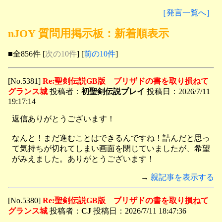
［発言一覧へ］
nJOY 質問用掲示板：新着順表示
■全856件 [
次の10件
] [
前の10件
]
[No.5381]
Re:聖剣伝説GB版 ブリザドの書を取り損ねて
グランス城
投稿者：
初聖剣伝説プレイ
投稿日：2026/7/11
19:17:14
返信ありがとうございます！
なんと！まだ進むことはできるんですね！詰んだと思っ
て気持ちが切れてしまい画面を閉じていましたが、希望
がみえました。ありがとうございます！
→
親記事を表示する
[No.5380]
Re:聖剣伝説GB版 ブリザドの書を取り損ねて
グランス城
投稿者：
CJ
投稿日：2026/7/11 18:47:36