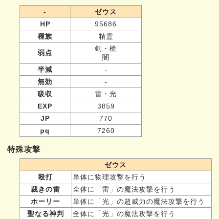
-
ゼウス
HP
95686
種族
精霊
剣・槍
弱点
闇
半減
-
無効
-
吸収
雷・光
EXP
3859
JP
770
pq
7260
特殊攻撃
ゼウス
殴打
単体に物理攻撃を行う
裁きの雷
全体に「雷」の魔法攻撃を行う
ホーリー
単体に「光」の超威力の魔法攻撃を行う
聖なる神判
全体に「光」の魔法攻撃を行う