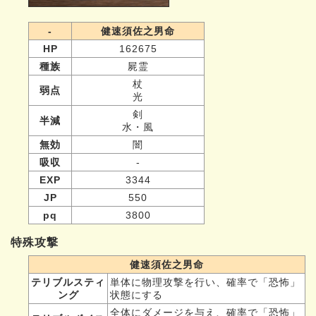
-
健速須佐之男命
HP
162675
種族
屍霊
杖
弱点
光
剣
半減
水・風
無効
闇
吸収
-
EXP
3344
JP
550
pq
3800
特殊攻撃
健速須佐之男命
テリブルスティ
単体に物理攻撃を行い、確率で「恐怖」
ング
状態にする
全体にダメージを与え、確率で「恐怖」