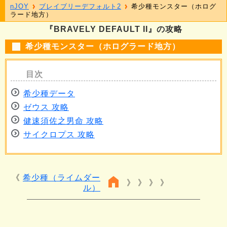
nJOY
ブレイブリーデフォルト2
希少種モンスター（ホログ
ラード地方）
『BRAVELY DEFAULT II』の攻略
希少種モンスター（ホログラード地方）
希少種データ
ゼウス 攻略
健速須佐之男命 攻略
サイクロプス 攻略
希少種（ライムダー
》 》 》
ル）