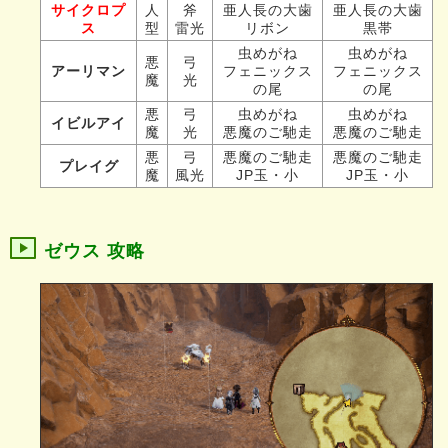
サイクロプ
人
斧
亜人長の大歯
亜人長の大歯
ス
型
雷光
リボン
黒帯
虫めがね
虫めがね
悪
弓
アーリマン
フェニックス
フェニックス
魔
光
の尾
の尾
悪
弓
虫めがね
虫めがね
イビルアイ
魔
光
悪魔のご馳走
悪魔のご馳走
悪
弓
悪魔のご馳走
悪魔のご馳走
プレイグ
魔
風光
JP玉・小
JP玉・小
ゼウス 攻略