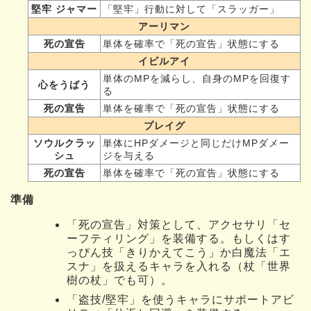
堅牢 ジャマー
「堅牢」行動に対して「スラッガー」
アーリマン
死の宣告
単体を確率で「死の宣告」状態にする
イビルアイ
単体のMPを減らし、自身のMPを回復す
心をうばう
る
死の宣告
単体を確率で「死の宣告」状態にする
プレイグ
ソウルクラッ
単体にHPダメージと同じだけMPダメー
シュ
ジを与える
死の宣告
単体を確率で「死の宣告」状態にする
準備
「死の宣告」対策として、アクセサリ「セ
ーフティリング」を装備する。もしくはす
っぴん技「きりかえてこう」か白魔法「エ
スナ」を扱えるキャラを入れる（杖「世界
樹の杖」でも可）。
「盗技/堅牢」を使うキャラにサポートアビ