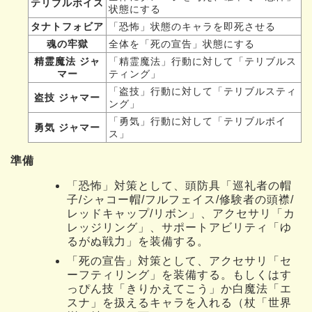
テリブルボイス
状態にする
タナトフォビア
「恐怖」状態のキャラを即死させる
魂の牢獄
全体を「死の宣告」状態にする
精霊魔法 ジャ
「精霊魔法」行動に対して「テリブルス
マー
ティング」
「盗技」行動に対して「テリブルスティ
盗技 ジャマー
ング」
「勇気」行動に対して「テリブルボイ
勇気 ジャマー
ス」
準備
「恐怖」対策として、頭防具「巡礼者の帽
子/シャコー帽/フルフェイス/修験者の頭襟/
レッドキャップ/リボン」、アクセサリ「カ
レッジリング」、サポートアビリティ「ゆ
るがぬ戦力」を装備する。
「死の宣告」対策として、アクセサリ「セ
ーフティリング」を装備する。もしくはす
っぴん技「きりかえてこう」か白魔法「エ
スナ」を扱えるキャラを入れる（杖「世界