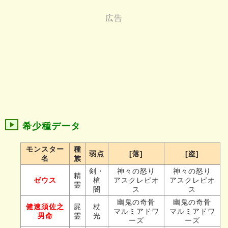
希少種データ
モンスター
種
弱点
[落]
[盗]
名
族
剣・
神々の怒り
神々の怒り
精
ゼウス
槍
アスクレピオ
アスクレピオ
霊
闇
ス
ス
幽鬼の奇骨
幽鬼の奇骨
健速須佐之
屍
杖
マルミアドワ
マルミアドワ
男命
霊
光
ーズ
ーズ