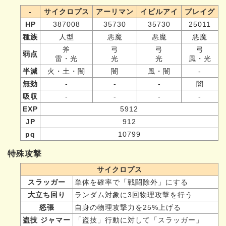
-
サイクロプス
アーリマン
イビルアイ
プレイグ
HP
387008
35730
35730
25011
種族
人型
悪魔
悪魔
悪魔
斧
弓
弓
弓
弱点
雷・光
光
光
風・光
半減
火・土・闇
闇
風・闇
-
無効
-
-
-
闇
吸収
-
-
-
-
EXP
5912
JP
912
pq
10799
特殊攻撃
サイクロプス
スラッガー
単体を確率で「戦闘除外」にする
大立ち回り
ランダム対象に3回物理攻撃を行う
怒張
自身の物理攻撃力を25%上げる
盗技 ジャマー
「盗技」行動に対して「スラッガー」