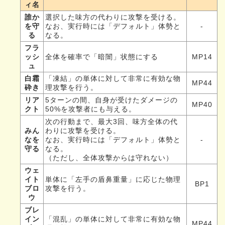
ィ名
誰か
選択した味方の代わりに攻撃を受ける。
を守
なお、実行時には「デフォルト」体勢と
-
る
なる。
フラ
ッシ
全体を確率で「暗闇」状態にする
MP14
ュ
白霜
「凍結」の単体に対して非常に有効な物
MP44
砕き
理攻撃を行う。
リア
5ターンの間、自身が受けたダメージの
MP40
クト
50%を攻撃者にも与える。
次の行動まで、最大3回、味方全体の代
みん
わりに攻撃を受ける。
なを
なお、実行時には「デフォルト」体勢と
-
守る
なる。
（ただし、全体攻撃からは守れない）
ウェ
イト
単体に「左手の盾鼻重量」に応じた物理
BP1
ブロ
攻撃を行う。
ウ
ブレ
イン
「混乱」の単体に対して非常に有効な物
MP44