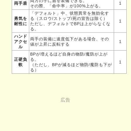
両方の手に盾を装備できる。
両手盾
1
その際、「命中率」が100%上がる。
「デフォルト」中、状態異常を無効化す
勇気を
る（スロウ/ストップ/死の宣告は除く）
1
耐性に
ただし、デフォルトでBPは上がらなくな
る。
ハンド
両手の装備に速度低下がある場合、その
アクセ
1
値が上昇に反転する
ル
BPが増えるほど自身の物防/魔防が上が
正硬負
る。
1
軟
（ただし、BPが減るほど物防/魔防も下が
る）