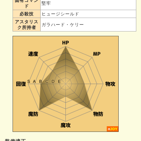
固有コマン
堅牢
ド
必殺技
ヒュージシールド
アスタリス
ガラハード・ケリー
ク所持者