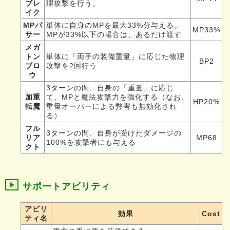
ブレ
理攻撃を行う。
イク
MPパ
単体に自身のMPを最大33%分与える。
MP33%
サー
MPが33%以下の場合は、あるだけ渡す
メガ
トン
単体に「両手の装備重量」に応じた物理
BP2
ブロ
攻撃を2回行う
ウ
3ターンの間、自身の「重量」に応じ
加重
て、MPと魔法攻撃力を強化する（なお、
HP20%
転魔
重量オーバーによる弊害も無効化され
る）
フル
3ターンの間、自身が受けたダメージの
リア
MP68
100%を攻撃者にも与える
クト
サポートアビリティ
アビリ
効果
Cost
ティ名