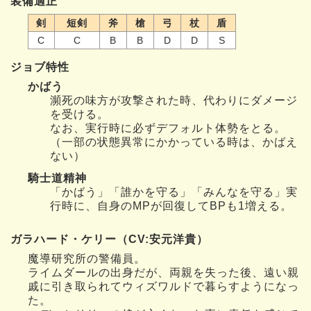
装備適正
剣
短剣
斧
槍
弓
杖
盾
C
C
B
B
D
D
S
ジョブ特性
かばう
瀕死の味方が攻撃された時、代わりにダメージ
を受ける。
なお、実行時に必ずデフォルト体勢をとる。
（一部の状態異常にかかっている時は、かばえ
ない）
騎士道精神
「かばう」「誰かを守る」「みんなを守る」実
行時に、自身のMPが回復してBPも1増える。
ガラハード・ケリー（CV:安元洋貴）
魔導研究所の警備員。
ライムダールの出身だが、両親を失った後、遠い親
戚に引き取られてウィズワルドで暮らすようになっ
た。