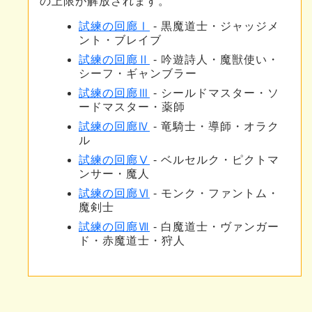
の上限が解放されます。
試練の回廊Ⅰ
- 黒魔道士・ジャッジメ
ント・ブレイブ
試練の回廊Ⅱ
- 吟遊詩人・魔獣使い・
シーフ・ギャンブラー
試練の回廊Ⅲ
- シールドマスター・ソ
ードマスター・薬師
試練の回廊Ⅳ
- 竜騎士・導師・オラク
ル
試練の回廊Ⅴ
- ベルセルク・ピクトマ
ンサー・魔人
試練の回廊Ⅵ
- モンク・ファントム・
魔剣士
試練の回廊Ⅶ
- 白魔道士・ヴァンガー
ド・赤魔道士・狩人