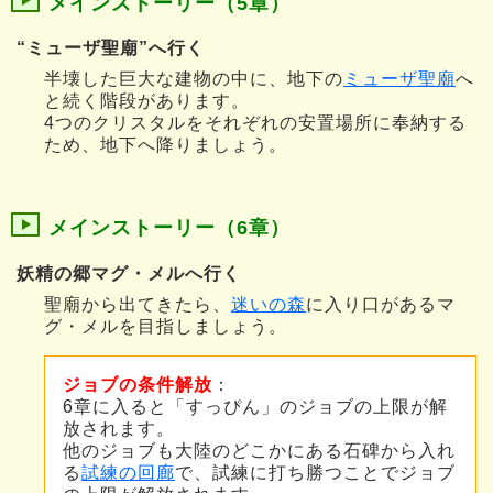
メインストーリー（5章）
“ミューザ聖廟”へ行く
半壊した巨大な建物の中に、地下の
ミューザ聖廟
へ
と続く階段があります。
4つのクリスタルをそれぞれの安置場所に奉納する
ため、地下へ降りましょう。
メインストーリー（6章）
妖精の郷マグ・メルへ行く
聖廟から出てきたら、
迷いの森
に入り口があるマ
グ・メルを目指しましょう。
ジョブの条件解放
：
6章に入ると「すっぴん」のジョブの上限が解
放されます。
他のジョブも大陸のどこかにある石碑から入れ
る
試練の回廊
で、試練に打ち勝つことでジョブ