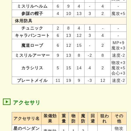
ミスリルヘルム
6
9
4
-
4
-
参謀の帽子
4
10
13
3
2
魔攻+5
体用防具
チュニック
2
8
4
1
-
-
キャラバンコート
6
13
12
3
4
-
MP+9
魔道ローブ
6
12
15
-
2
魔攻+3
ミスリルアーマー
9
13
8
-2
8
速度-2
物攻+3
カラシリス
5
15
14
4
2
魔攻+5
会心+3
プレートメイル
11
19
9
-3
12
速度-2
アクセサリ
装備効
重
物
魔
回
狙わ
その
アクセサリ名
果
量
防
防
避
れ
他
星のペンダン
物攻
毒無効
1
1
2
-
-