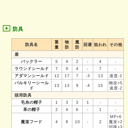
防具
重
物
魔
防具名
回避
狙われ
その他
量
防
防
盾
バックラー
5
4
2
-
4
-
ラウンドシールド
7
9
4
-
7
-
アダマンシールド
12
17
7
-3
13
速度-2
バルキリーシール
物攻+5
13
13
9
-4
15
ド
速度-2
頭用防具
毛糸の帽子
1
3
3
1
-
-
革の帽子
2
4
6
-
1
-
MP+6
魔道フード
4
8
10
-
2
魔攻+2
回復+3