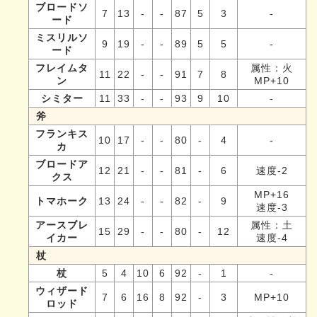
ブロードソ
7
13
-
-
87
5
3
-
ード
ミスリルソ
9
19
-
-
89
5
5
-
ード
フレイムタ
属性：火
11
22
-
-
91
7
8
ン
MP+10
シミター
11
33
-
-
93
9
10
-
斧
フランキス
10
17
-
-
80
-
4
-
カ
ブロードア
12
21
-
-
81
-
6
速度-2
クス
MP+16
トマホーク
13
24
-
-
82
-
9
速度-3
アースブレ
属性：土
15
29
-
-
80
-
12
イカー
速度-4
杖
杖
5
4
10
6
92
-
1
-
ウィザード
7
6
16
8
92
-
3
MP+10
ロッド