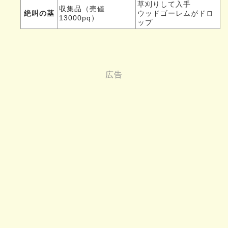
草刈りして入手
収集品（売値
絶叫の茎
ウッドゴーレムがドロ
13000pq）
ップ