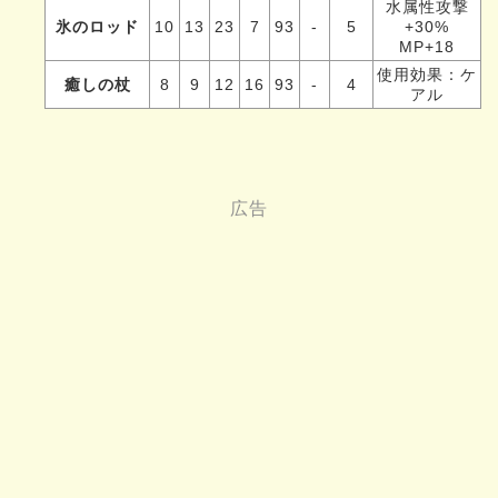
水属性攻撃
氷のロッド
10
13
23
7
93
-
5
+30%
MP+18
使用効果：ケ
癒しの杖
8
9
12
16
93
-
4
アル