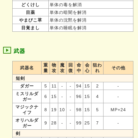
どくけし
単体の毒を解消
目薬
単体の暗闇を解消
やまびこ草
単体の沈黙を解消
目覚まし
単体の睡眠を解消
武器
重
物
魔
回
命
会
狙わ
武器名
その他
量
攻
攻
復
中
心
れ
短剣
ダガー
5
11
-
-
94
15
2
-
ミスリルダ
6
15
-
-
96
15
4
-
ガー
マジックナ
8
19
10
-
98
15
5
MP+24
イフ
オリハルダ
9
28
-
-
99
25
7
-
ガー
剣