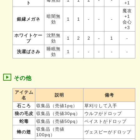
ト
+1
魔攻
暗闇無
+1
銀縁メガネ
1
1
-
-
-
効
会心
+3
ホワイトケー
沈黙無
1
2
2
-
1
-
プ
効
睡眠無
洗濯ばさみ
1
-
-
-
-
-
効
その他
アイテム
説明
備考
名
石ころ
収集品（売値1pq）
草刈りして入手
狼の毛皮
収集品（売値30pq）
ウルフがドロップ
蛇毒
収集品（売値50pq）
ペイストがドロップ
収集品（売値
蜂の翅
ヴェスビーがドロップ
100pq）