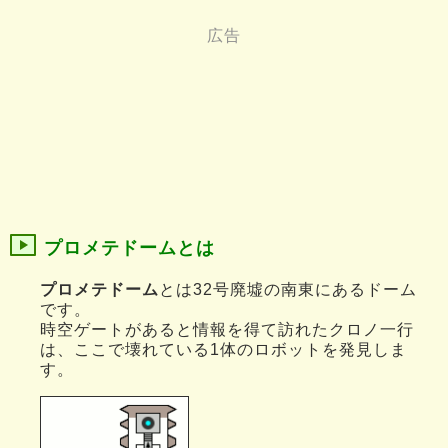
プロメテドームとは
プロメテドーム
とは32号廃墟の南東にあるドーム
です。
時空ゲートがあると情報を得て訪れたクロノ一行
は、ここで壊れている1体のロボットを発見しま
す。