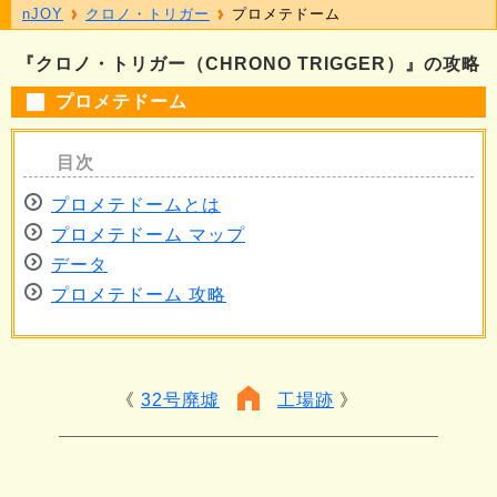
nJOY
クロノ・トリガー
プロメテドーム
『クロノ・トリガー（CHRONO TRIGGER）』の攻略
プロメテドーム
プロメテドームとは
プロメテドーム マップ
データ
プロメテドーム 攻略
32号廃墟
工場跡