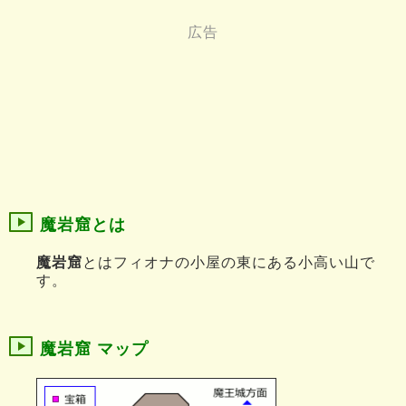
魔岩窟とは
魔岩窟
とはフィオナの小屋の東にある小高い山で
す。
魔岩窟 マップ