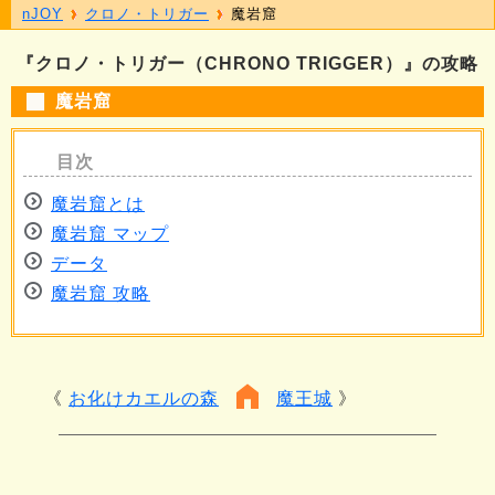
nJOY
クロノ・トリガー
魔岩窟
『クロノ・トリガー（CHRONO TRIGGER）』の攻略
魔岩窟
魔岩窟とは
魔岩窟 マップ
データ
魔岩窟 攻略
お化けカエルの森
魔王城