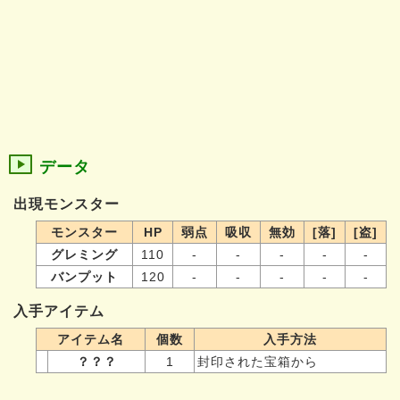
データ
出現モンスター
モンスター
HP
弱点
吸収
無効
[落]
[盗]
グレミング
110
-
-
-
-
-
バンプット
120
-
-
-
-
-
入手アイテム
アイテム名
個数
入手方法
？？？
1
封印された宝箱から