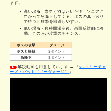
ます。
高い場所 - 素早く羽ばたいた後、ソニアに
向かって急降下してくる。ボスの真下辺り
で待つと攻撃を回避しやすい。
低い場所 - 数秒間滞空後、画面反対側に移
動。この時が攻撃のチャンス。
ボスの攻撃
ダメージ
ボスと接触
2ポイント
急降下
3ポイント
解説動画も用意しています → 「
vs クリーチャ
▶
ーズ・バット（ノーダメージ）
」