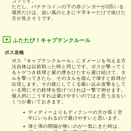
コツです。
ただし、バナナコインの下の赤ジンガーが2匹いる
場所だけは、追い風のときに十字キーだけで抜けた
方が良さそうです。
ふたたび！キャプテンクルール
ボス攻略
ボス『キャプテンクルール』にダメージを与える方
法自体は以前戦った時と同じです。ボスが撃ってく
るトゲつき鉄球と紫の煙をひたすら避け続けて、タ
ルを撃ってきたら、そのタルを踏んで壊すと鉄球が
出現します。その後にしてくる吸い込み攻撃をして
いる間にその鉄球を投げつければ一撃で倒せます。
個人的にこうすれば避けやすいのではと思う点をい
くつか書いておきます。
ディディーよりもディクシーの方が長く空
中にいられるので避けやすいと思います。
弾と弾の間隔が狭いのが一気にきた時は、