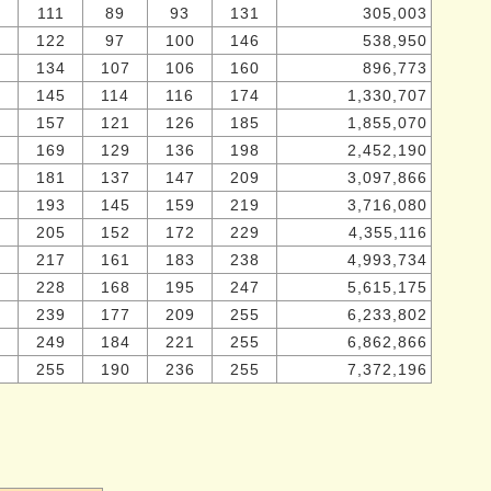
111
89
93
131
305,003
6
122
97
100
146
538,950
134
107
106
160
896,773
145
114
116
174
1,330,707
2
157
121
126
185
1,855,070
9
169
129
136
198
2,452,190
7
181
137
147
209
3,097,866
8
193
145
159
219
3,716,080
8
205
152
172
229
4,355,116
1
217
161
183
238
4,993,734
2
228
168
195
247
5,615,175
2
239
177
209
255
6,233,802
3
249
184
221
255
6,862,866
2
255
190
236
255
7,372,196