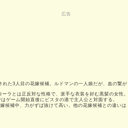
された3人目の花嫁候補。ルドマンの一人娘だが、血の繋が
ローラとは正反対な性格で、派手な衣装を好む黒髪の女性
版ではゲーム開始直後にビスタの港で主人公と対面する。
花嫁候補中、力がずば抜けて高い。他の花嫁候補との違いは