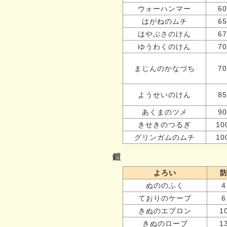
ウォーハンマー
60
はがねのムチ
65
はやぶさのけん
67
ゆうわくのけん
70
まじんのかなづち
70
ようせいのけん
85
あくまのツメ
90
きせきのつるぎ
10
グリンガムのムチ
10
鎧
よろい
ぬののふく
4
ておりのケープ
6
きぬのエプロン
1
きぬのローブ
1