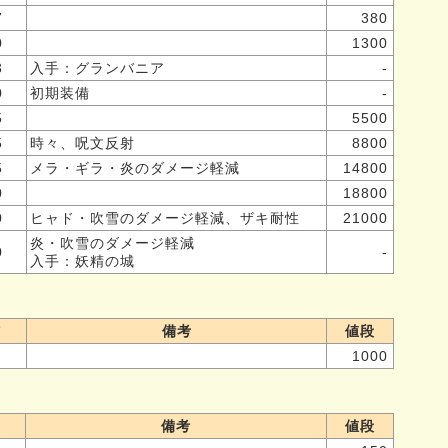
7
380
0
1300
3
入手：グランバニア
-
0
初期装備
-
5
5500
5
時々、呪文反射
8800
5
メラ・ギラ・炎のダメージ軽減
14800
0
18800
0
ヒャド・吹雪のダメージ軽減、ザキ耐性
21000
炎・吹雪のダメージ軽減
0
-
入手：妖精の城
防
備考
値段
1000
備考
値段