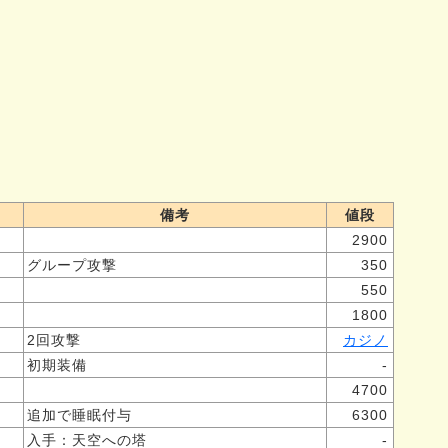
備考
値段
2900
グループ攻撃
350
550
1800
2回攻撃
カジノ
初期装備
-
4700
追加で睡眠付与
6300
入手：天空への塔
-