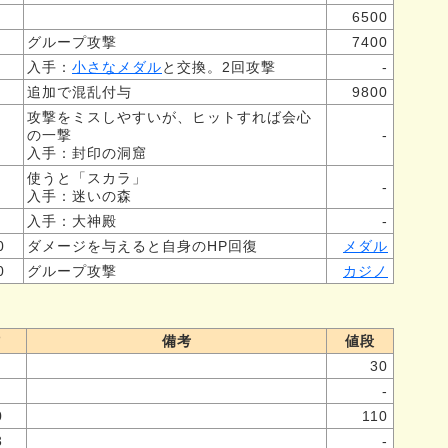
6500
グループ攻撃
7400
入手：
小さなメダル
と交換。2回攻撃
-
追加で混乱付与
9800
攻撃をミスしやすいが、ヒットすれば会心
の一撃
-
入手：封印の洞窟
使うと「スカラ」
-
入手：迷いの森
入手：大神殿
-
0
ダメージを与えると自身のHP回復
メダル
0
グループ攻撃
カジノ
防
備考
値段
30
-
0
110
3
-