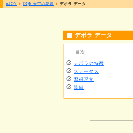
nJOY
DQ5 天空の花嫁
デボラ データ
デボラ データ
デボラの特徴
ステータス
習得呪文
装備