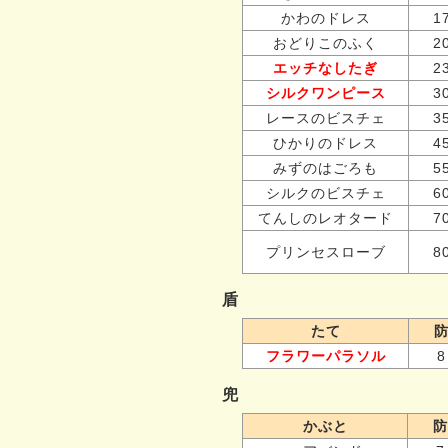
かわのドレス
1
おどりこのふく
2
エッチなしたぎ
2
シルクワンピース
3
レースのビスチェ
3
ひかりのドレス
4
みずのはごろも
5
シルクのビスチェ
6
てんしのレオタード
7
プリンセスローブ
8
盾
たて
フラワーパラソル
8
兜
かぶと
防