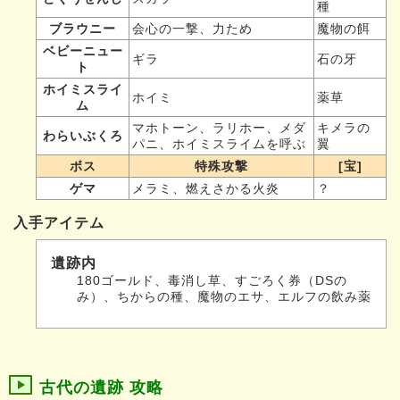
種
ブラウニー
会心の一撃、力ため
魔物の餌
ベビーニュー
ギラ
石の牙
ト
ホイミスライ
ホイミ
薬草
ム
マホトーン、ラリホー、メダ
キメラの
わらいぶくろ
パニ、ホイミスライムを呼ぶ
翼
ボス
特殊攻撃
[宝]
ゲマ
メラミ、燃えさかる火炎
？
入手アイテム
遺跡内
180ゴールド、毒消し草、すごろく券（DSの
み）、ちからの種、魔物のエサ、エルフの飲み薬
古代の遺跡 攻略