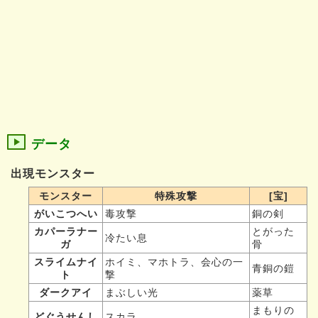
データ
出現モンスター
モンスター
特殊攻撃
[宝]
がいこつへい
毒攻撃
銅の剣
カパーラナー
とがった
冷たい息
ガ
骨
スライムナイ
ホイミ、マホトラ、会心の一
青銅の鎧
ト
撃
ダークアイ
まぶしい光
薬草
まもりの
どぐうせんし
スカラ