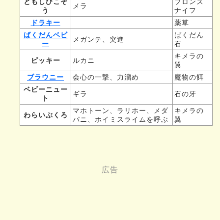
ともしびこぞ
ブロンズ
メラ
う
ナイフ
ドラキー
薬草
ばくだんベビ
ばくだん
メガンテ、突進
ー
石
キメラの
ピッキー
ルカニ
翼
ブラウニー
会心の一撃、力溜め
魔物の餌
ベビーニュー
ギラ
石の牙
ト
マホトーン、ラリホー、メダ
キメラの
わらいぶくろ
パニ、ホイミスライムを呼ぶ
翼