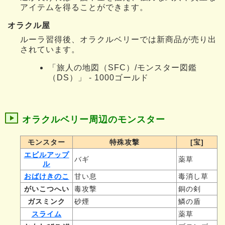
アイテムを得ることができます。
オラクル屋
ルーラ習得後、オラクルベリーでは新商品が売り出
されています。
「旅人の地図（SFC）/モンスター図鑑
（DS）」 - 1000ゴールド
オラクルベリー周辺のモンスター
モンスター
特殊攻撃
[宝]
エビルアップ
バギ
薬草
ル
おばけきのこ
甘い息
毒消し草
がいこつへい
毒攻撃
銅の剣
ガスミンク
砂煙
鱗の盾
スライム
薬草