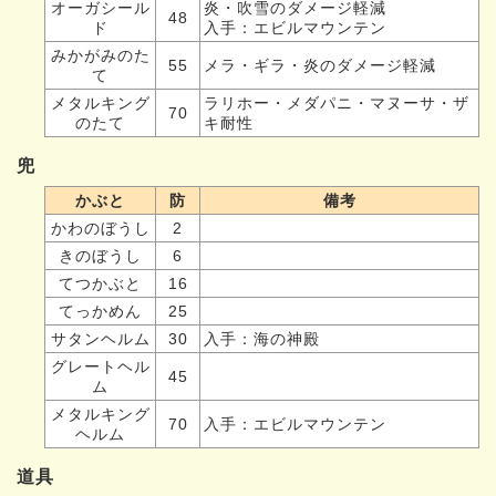
オーガシール
炎・吹雪のダメージ軽減
48
ド
入手：エビルマウンテン
みかがみのた
55
メラ・ギラ・炎のダメージ軽減
て
メタルキング
ラリホー・メダパニ・マヌーサ・ザ
70
のたて
キ耐性
兜
かぶと
防
備考
かわのぼうし
2
きのぼうし
6
てつかぶと
16
てっかめん
25
サタンヘルム
30
入手：海の神殿
グレートヘル
45
ム
メタルキング
70
入手：エビルマウンテン
ヘルム
道具