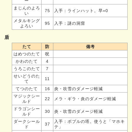
ー
まじんのよろ
75
入手：ラインハット。早=0
い
メタルキング
95
入手：謎の洞窟
よろい
盾
たて
防
備考
はめつのたて
呪
かわのたて
4
うろこのたて
7
せいどうのた
11
て
てつのたて
16
炎・吹雪のダメージ軽減
マジックシー
22
メラ・ギラ・炎のダメージ軽減
ルド
ドラゴンシー
30
炎・吹雪のダメージ軽減
ルド
ダークシール
入手：ボブルの塔。使うと「マホキ
37
ド
テ」