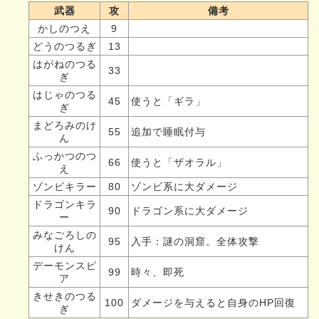
武器
攻
備考
かしのつえ
9
どうのつるぎ
13
はがねのつる
33
ぎ
はじゃのつる
45
使うと「ギラ」
ぎ
まどろみのけ
55
追加で睡眠付与
ん
ふっかつのつ
66
使うと「ザオラル」
え
ゾンビキラー
80
ゾンビ系に大ダメージ
ドラゴンキラ
90
ドラゴン系に大ダメージ
ー
みなごろしの
95
入手：謎の洞窟。全体攻撃
けん
デーモンスピ
99
時々、即死
ア
きせきのつる
100
ダメージを与えると自身のHP回復
ぎ