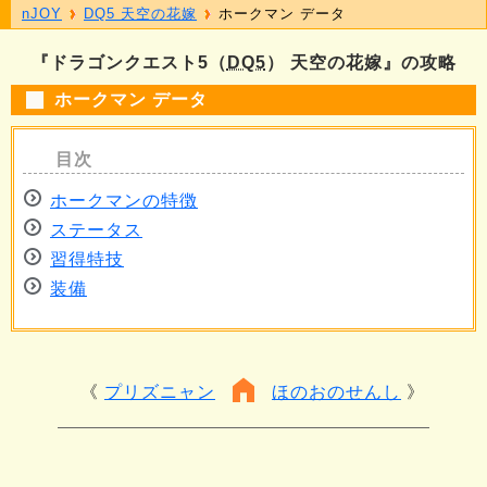
nJOY
DQ5 天空の花嫁
ホークマン データ
『ドラゴンクエスト5（
DQ5
） 天空の花嫁』の攻略
ホークマン データ
ホークマンの特徴
ステータス
習得特技
装備
プリズニャン
ほのおのせんし