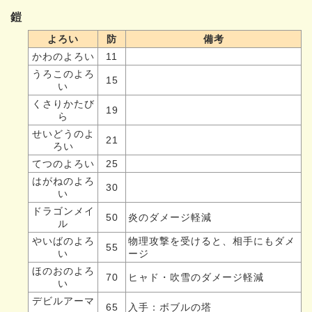
鎧
よろい
防
備考
かわのよろい
11
うろこのよろ
15
い
くさりかたび
19
ら
せいどうのよ
21
ろい
てつのよろい
25
はがねのよろ
30
い
ドラゴンメイ
50
炎のダメージ軽減
ル
やいばのよろ
物理攻撃を受けると、相手にもダメ
55
い
ージ
ほのおのよろ
70
ヒャド・吹雪のダメージ軽減
い
デビルアーマ
65
入手：ボブルの塔