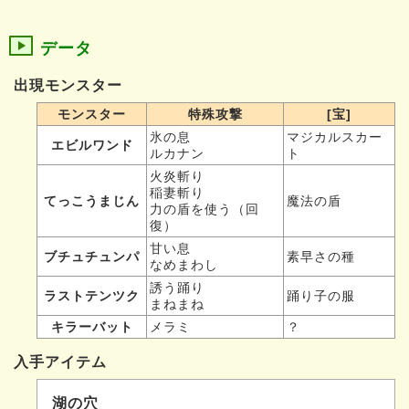
データ
出現モンスター
モンスター
特殊攻撃
[宝]
氷の息
マジカルスカー
エビルワンド
ルカナン
ト
火炎斬り
稲妻斬り
てっこうまじん
魔法の盾
力の盾を使う（回
復）
甘い息
ブチュチュンパ
素早さの種
なめまわし
誘う踊り
ラストテンツク
踊り子の服
まねまね
キラーバット
メラミ
？
入手アイテム
湖の穴