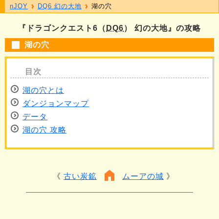
nJOY
DQ6 幻の大地
湖の穴
『ドラゴンクエスト6（
DQ6
） 幻の大地』の攻略
湖の穴
湖の穴とは
ダンジョンマップ
データ
湖の穴 攻略
古い炭鉱
ムーアの城