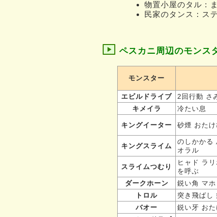
物置小屋のタル：
民家のタンス：ス
ペスカニ周辺のモンス
モンスター
エビルドライブ
2回行動
さ
キメイラ
冷たい息
キングイーター
砂煙
おたけ
のしかかる
キングスライム
オラル
ヒャド
ラリ
スライムつむり
を呼ぶ
ダークホーン
鋭い角
マホ
トロル
突き飛ばし
バオー
鋭い牙
おた