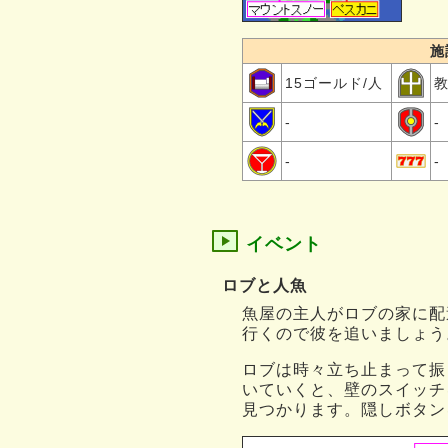
施
15ゴールド/人
-
-
-
-
イベント
ロブと人魚
魚屋の主人がロブの家に配
行くので彼を追いましょう
ロブは時々立ち止まって振
いていくと、壁のスイッチ
見つかります。隠しボタン