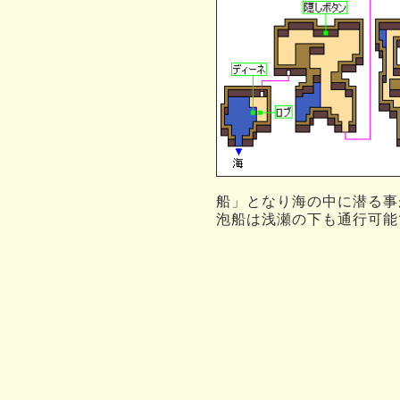
船」となり海の中に潜る事
泡船は浅瀬の下も通行可能