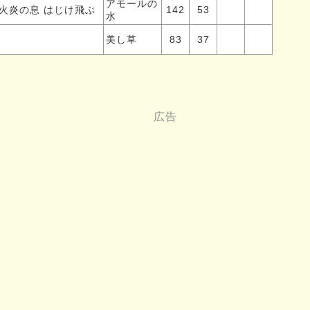
アモールの
火炎の息
はじけ飛ぶ
142
53
水
美し草
83
37