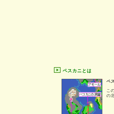
ペスカニとは
ペ
こ
の