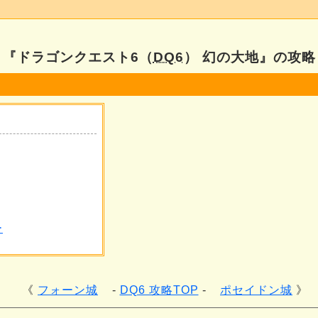
『ドラゴンクエスト6（
DQ6
） 幻の大地』の攻略
）
ー
フォーン城
DQ6 攻略TOP
ポセイドン城