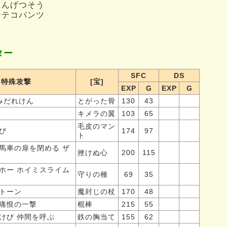
まんげつそう
テテコパンツ
ター
SFC
DS
特殊攻撃
[宝]
EXP
G
EXP
G
みだれけん
とがった骨
130
43
キメラの翼
103
65
毛皮のマン
び
174
97
ト
馬車の扉を閉める
ザ
挫けぬ心
200
115
ホー
ホイミスライム
守りの種
69
35
トーン
魔封じの杖
170
48
痛恨の一撃
棍棒
215
55
けび
仲間を呼ぶ
鉄の胸当て
155
62