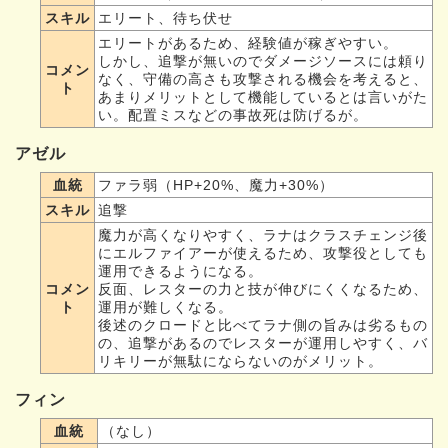
スキル
エリート、待ち伏せ
エリートがあるため、経験値が稼ぎやすい。
しかし、追撃が無いのでダメージソースには頼り
コメン
なく、守備の高さも攻撃される機会を考えると、
ト
あまりメリットとして機能しているとは言いがた
い。配置ミスなどの事故死は防げるが。
アゼル
血統
ファラ弱（HP+20%、魔力+30%）
スキル
追撃
魔力が高くなりやすく、ラナはクラスチェンジ後
にエルファイアーが使えるため、攻撃役としても
運用できるようになる。
コメン
反面、レスターの力と技が伸びにくくなるため、
ト
運用が難しくなる。
後述のクロードと比べてラナ側の旨みは劣るもの
の、追撃があるのでレスターが運用しやすく、バ
リキリーが無駄にならないのがメリット。
フィン
血統
（なし）