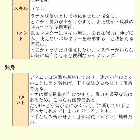
防+40%）
スキル
（なし）
ラナを杖使いとして特化させたい場合に。
とにかく魔力が上がりやすく、また杖が下級職の
時点で全て使用可能。
コメン
反面レスターはスキル無し、必要な能力は伸び悩
ト
み、使えないバルキリーを継承する、と凄惨たる
有様に。
とにかくラナだけ強化したい、レスターがいらな
い時に成立させると便利なカップリング。
独身
ディムナは追撃を所持しており、速さが伸びにく
いことに目を瞑れば、下手な組み合わせより優秀
である。
マナは魔法防御が伸びやすく、魔力も必要な分は
コメ
あるため、こちらも優秀である。
ント
だがHPと守備がとにかく低く、油断していると
アッサリ死んでしまったりすることも。
下手な組み合わせよりは余程使いやすい。地味だ
が。