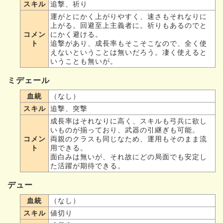
スキル
追撃、祈り
運がとにかく上がりやすく、速さもそれなりに
上がる。回避至上主義者に。祈りもあるのでと
コメン
にかく避ける。
ト
追撃があり、成長率もそこそこなので、全く使
えないということは無いだろう。凄く使えると
いうことも無いが。
ミデェール
血統
（なし）
スキル
追撃、突撃
成長率はそれなりに高く、スキルも弓兵に欲し
いものが揃っており、武器の引継ぎも可能。
コメン
両親のクラスも同じなため、運用もそのまま流
ト
用できる。
面白みは無いが、それ故にどの局面でも安定し
た活躍が期待できる。
デュー
血統
（なし）
スキル
値切り