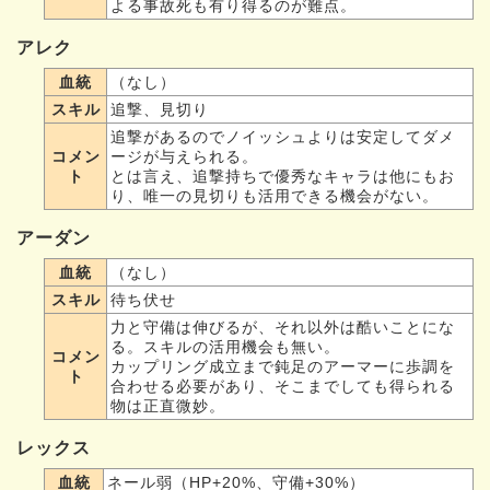
よる事故死も有り得るのが難点。
アレク
血統
（なし）
スキル
追撃、見切り
追撃があるのでノイッシュよりは安定してダメ
コメン
ージが与えられる。
ト
とは言え、追撃持ちで優秀なキャラは他にもお
り、唯一の見切りも活用できる機会がない。
アーダン
血統
（なし）
スキル
待ち伏せ
力と守備は伸びるが、それ以外は酷いことにな
る。スキルの活用機会も無い。
コメン
カップリング成立まで鈍足のアーマーに歩調を
ト
合わせる必要があり、そこまでしても得られる
物は正直微妙。
レックス
血統
ネール弱（HP+20%、守備+30%）