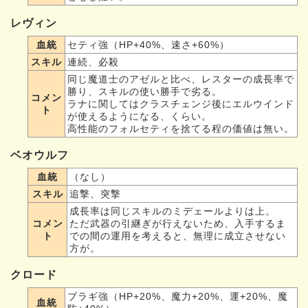
レヴィン
血統
セティ強（HP+40%、速さ+60%）
スキル
連続、必殺
同じ魔道士のアゼルと比べ、レスターの成長率で
勝り、スキルの使い勝手で劣る。
コメン
ラナに関してはクラスチェンジ後にエルウインド
ト
が使えるようになる、くらい。
高性能のフォルセティを捨てる程の価値は無い。
ベオウルフ
血統
（なし）
スキル
追撃、突撃
成長率は同じスキルのミデェールよりは上。
コメン
ただ武器の引継ぎが行えないため、入手するま
ト
での間の運用を考えると、無理に成立させない
方が。
クロード
ブラギ強（HP+20%、魔力+20%、運+20%、魔
血統