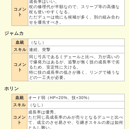
成長率はいい。
杖の修理代が半額なので、スリープ等の高価な
コメン
杖も使いやすくなる。
ト
ただデューは他にも候補が多く、別の組み合わ
せを優先すべき。
ジャムカ
血統
（なし）
スキル
連続、突撃
同じ弓兵であるミデェールと比べ、力が高いの
で爆発力はあるが、追撃が無く技の成長率で劣
コメン
るため、安定性に欠ける。
ト
特に技の成長率の低さが痛く、リングで補うな
どの一工夫が必要。
ホリン
血統
オード弱（HP+20%、技+30%）
スキル
（なし）
成長率は優秀。
コメン
ただ同じ高成長率のみが売りとなるデューと比べ
ト
て、成立のさせ易さや、引継ぎスキルの差は如何
ともし難い。