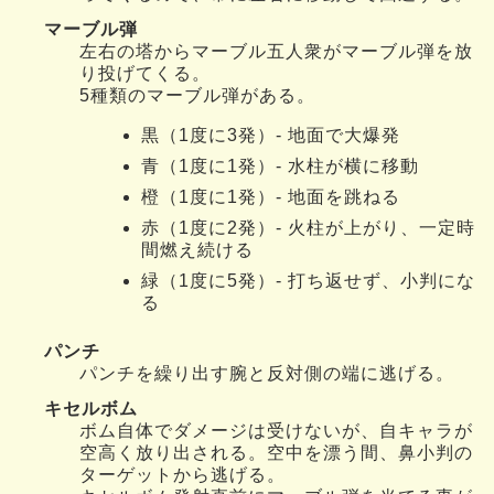
マーブル弾
左右の塔からマーブル五人衆がマーブル弾を放
り投げてくる。
5種類のマーブル弾がある。
黒（1度に3発）- 地面で大爆発
青（1度に1発）- 水柱が横に移動
橙（1度に1発）- 地面を跳ねる
赤（1度に2発）- 火柱が上がり、一定時
間燃え続ける
緑（1度に5発）- 打ち返せず、小判にな
る
パンチ
パンチを繰り出す腕と反対側の端に逃げる。
キセルボム
ボム自体でダメージは受けないが、自キャラが
空高く放り出される。空中を漂う間、鼻小判の
ターゲットから逃げる。