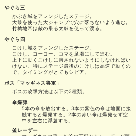
やぐら三
かぶき城をアレンジしたステージ。
大鼓を使った大ジャンプで穴に落ちないよう進む。
竹槍地帯は敵の乗る太鼓を使って渡る。
やぐら四
こけし城をアレンジしたステージ。
こけし、ヨーヨー、コマを足場にして進む。
上下に動くこけしに潰されないようにしなければい
けない。特にステージ最後のこけしは高速で動くの
で、タイミングがとてもシビア。
ボス「マッギネス将軍」
ボスの攻撃方法は以下の3種類。
傘爆弾
5本の傘を放出する。3本の紫色の傘は地面に接
触すると爆発する。2本の赤い傘は爆発せず空
中を左右に浮遊する。
釜レーザー