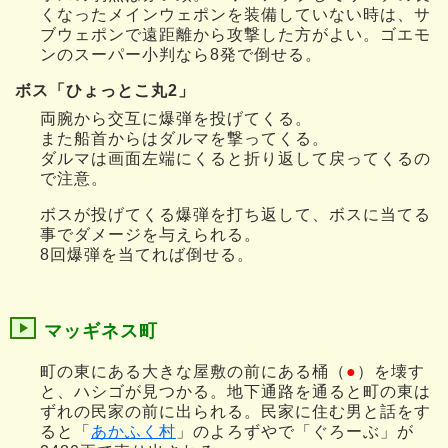
くなったメインウェポンを装備していない時は、サ
ブウェポンで遠距離から攻撃した方がよい。ゴエモ
ンのスーパー小判なら8発で倒せる。
ボス「ひょっとこ丸2」
両腕から交互に爆弾を投げてくる。
また船首からはダルマを撃ってくる。
ダルマは画面左端にくると折り返して戻ってくるの
で注意。
ボスが投げてくる爆弾を打ち返して、ボスに当てる
事でダメージを与えられる。
8回爆弾を当てれば倒せる。
マッギネス町
町の東にある大きな屋敷の前にある桶（
●
）を壊す
と、ハシゴが見つかる。地下通路を通ると町の東は
ずれの民家の前に出られる。民家に住む男と話をす
ると「
あかふく村
」のよろずやで「ぐろーぶ」が