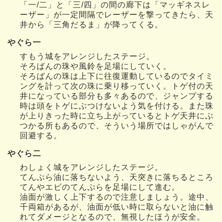
「一/二」と「三/四」の間の廊下は「マッギネスレ
ーザー」が一定間隔でレーザーを撃ってきたら、天
井から「三角だるま」が降ってくる。
やぐら一
すもう城をアレンジしたステージ。
そろばんの珠や風鈴を足場にしていく。
そろばんの珠は上下に往復運動しているのでタイミ
ングを計って次の珠に乗り移っていく。トゲ付の天
井になっている部分も多々あるので、ジャンプする
時は頭をトゲにぶつけないよう気を付ける。また珠
が上りきった時に立ち上がっているとトゲ天井にぶ
つかる所もあるので、そういう場所ではしゃがんで
回避する。
やぐら二
わしょく城をアレンジしたステージ。
てんぷら油に落ちないよう、天突きに落ちるところ
てんやエビのてんぷらを足場にして進む。
油面が激しく上下するので注意しましょう。途中、
千両箱があるが、油面が低い時に取らないと油に触
れてダメージとなるので、無視したほうが安全。