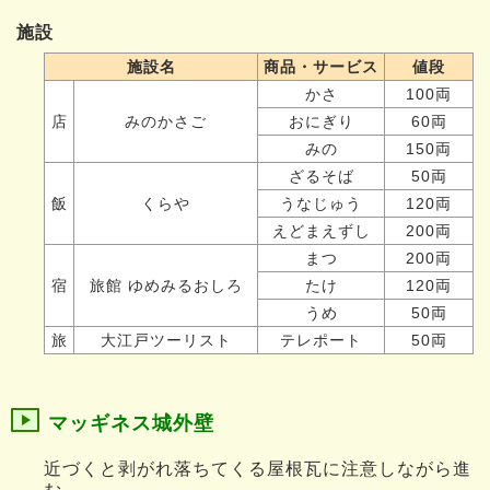
施設
施設名
商品・サービス
値段
かさ
100両
店
みのかさご
おにぎり
60両
みの
150両
ざるそば
50両
飯
くらや
うなじゅう
120両
えどまえずし
200両
まつ
200両
宿
旅館 ゆめみるおしろ
たけ
120両
うめ
50両
旅
大江戸ツーリスト
テレポート
50両
マッギネス城外壁
近づくと剥がれ落ちてくる屋根瓦に注意しながら進