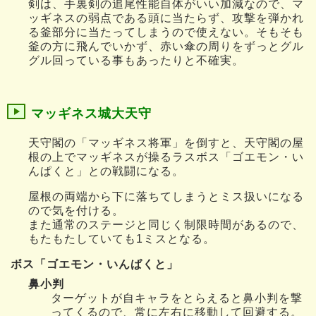
剣は、手裏剣の追尾性能自体がいい加減なので、マ
ッギネスの弱点である頭に当たらず、攻撃を弾かれ
る釜部分に当たってしまうので使えない。そもそも
釜の方に飛んでいかず、赤い傘の周りをずっとグル
グル回っている事もあったりと不確実。
マッギネス城大天守
天守閣の「マッギネス将軍」を倒すと、天守閣の屋
根の上でマッギネスが操るラスボス「ゴエモン・い
んぱくと」との戦闘になる。
屋根の両端から下に落ちてしまうとミス扱いになる
ので気を付ける。
また通常のステージと同じく制限時間があるので、
もたもたしていても1ミスとなる。
ボス「ゴエモン・いんぱくと」
鼻小判
ターゲットが自キャラをとらえると鼻小判を撃
ってくるので、常に左右に移動して回避する。