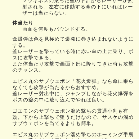
マッギネスの乗った釜の下部からレーザーが照
射される。左右に移動する傘の下にいればレー
ザーは当たらない。
体当たり
画面を何度もバウンドする。
傘爆弾は色を見極めて爆発に巻き込まれないように
する。
釜レーザーを撃っている時に赤い傘の上に乗り、ボ
スに攻撃できる。
また体当たり攻撃で画面下部に降りてきた時も攻撃
のチャンス。
エビス丸のサブウェポン「花火爆弾」なら傘に乗ら
なくても攻撃が当たるからおすすめ。
釜レーザー射出中に、ジャンプしながら花火爆弾を
ボスの釜の中に放り込んでやれば良い。
ゴエモンのサブウェポン溜め撃ちの貫通小判も有
効。下から上撃ちで狙うだけなので、サスケの溜め
サブウェポンを当てるよりも簡単。
エビス丸のサブウェポン溜め撃ちのホーミング手裏