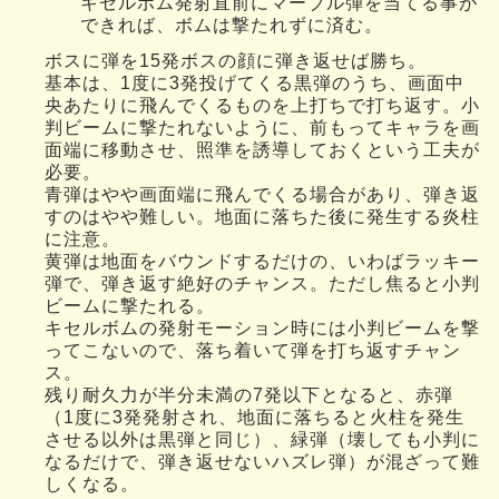
キセルボム発射直前にマーブル弾を当てる事が
できれば、ボムは撃たれずに済む。
ボスに弾を15発ボスの顔に弾き返せば勝ち。
基本は、1度に3発投げてくる黒弾のうち、画面中
央あたりに飛んでくるものを上打ちで打ち返す。小
判ビームに撃たれないように、前もってキャラを画
面端に移動させ、照準を誘導しておくという工夫が
必要。
青弾はやや画面端に飛んでくる場合があり、弾き返
すのはやや難しい。地面に落ちた後に発生する炎柱
に注意。
黄弾は地面をバウンドするだけの、いわばラッキー
弾で、弾き返す絶好のチャンス。ただし焦ると小判
ビームに撃たれる。
キセルボムの発射モーション時には小判ビームを撃
ってこないので、落ち着いて弾を打ち返すチャン
ス。
残り耐久力が半分未満の7発以下となると、赤弾
（1度に3発発射され、地面に落ちると火柱を発生
させる以外は黒弾と同じ）、緑弾（壊しても小判に
なるだけで、弾き返せないハズレ弾）が混ざって難
しくなる。