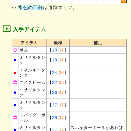
※
水色の部分
は遺跡エリア。
入手アイテム
アイテム
座標
補足
◎
ボム
【
18
,
07
】
ミサイルタン
■
【
18
,
07
】
ク
エネルギータ
■
【
24
,
06
】
ンク
◎
アイスビーム
【
22
,
08
】
ミサイルタン
■
【
26
,
07
】
ク
ミサイルタン
■
【
27
,
07
】
ク
スパイダーボ
◎
【
29
,
07
】
ール
ミサイルタン
スパイダーボールがあれば
■
【
27
,
07
】