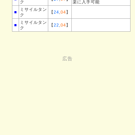
ク
楽に入手可能
ミサイルタン
■
【
24
,
04
】
ク
ミサイルタン
■
【
22
,
04
】
ク