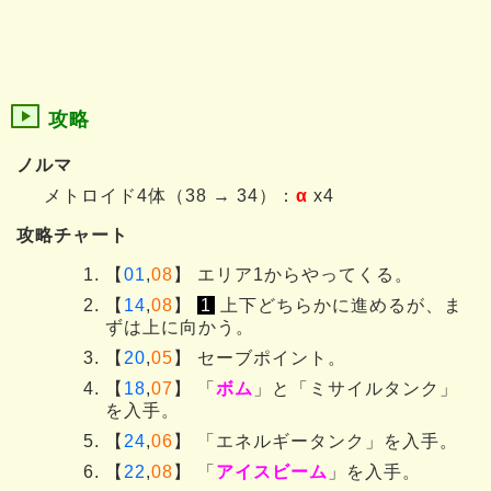
攻略
ノルマ
メトロイド4体（38 → 34）：
α
x4
攻略チャート
【
01
,
08
】 エリア1からやってくる。
【
14
,
08
】
1
上下どちらかに進めるが、ま
ずは上に向かう。
【
20
,
05
】 セーブポイント。
【
18
,
07
】 「
ボム
」と「ミサイルタンク」
を入手。
【
24
,
06
】 「エネルギータンク」を入手。
【
22
,
08
】 「
アイスビーム
」を入手。