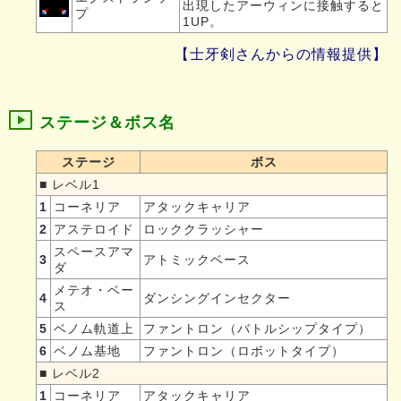
出現したアーウィンに接触すると
プ
1UP。
【士牙剣さんからの情報提供】
ステージ＆ボス名
ステージ
ボス
■ レベル1
1
コーネリア
アタックキャリア
2
アステロイド
ロッククラッシャー
スペースアマ
3
アトミックベース
ダ
メテオ・ベー
4
ダンシングインセクター
ス
5
ベノム軌道上
ファントロン（バトルシップタイプ）
6
ベノム基地
ファントロン（ロボットタイプ）
■ レベル2
1
コーネリア
アタックキャリア