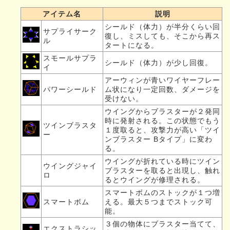
アイテム名
説明
シールド（体力）が半分くらい回
サプライサーク
復し、ミスしても、そこから再ス
ル
タートになる。
スモールサプラ
シールド（体力）が少し回復。
イ
アーウィンが青いワイヤーフレー
パワーシールド
ム状になり一定回数、ダメージを
受けない。
ウイングからブラスターが２発同
時に発射される。この状態でもう
ツインブラスタ
１度取ると、攻撃力が高い「ツイ
ー
ンブラスター Bタイプ」に変わ
る。
ウイングが折れている時にツイン
ウイングジャイ
ブラスターを取ると出現し、触れ
ロ
るとウイングが修理される。
スマートボムのストックが１つ増
スマートボム
える。最大５つまでストック可
能。
３個の物体にブラスター当てて、
エクストラシッ