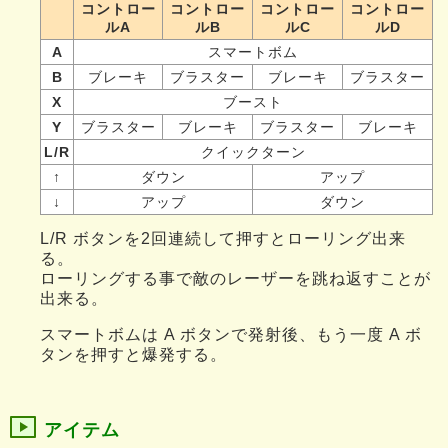
コントロー
コントロー
コントロー
コントロー
ルA
ルB
ルC
ルD
A
スマートボム
B
ブレーキ
ブラスター
ブレーキ
ブラスター
X
ブースト
Y
ブラスター
ブレーキ
ブラスター
ブレーキ
L/R
クイックターン
↑
ダウン
アップ
↓
アップ
ダウン
L/R ボタンを2回連続して押すとローリング出来
る。
ローリングする事で敵のレーザーを跳ね返すことが
出来る。
スマートボムは A ボタンで発射後、もう一度 A ボ
タンを押すと爆発する。
アイテム