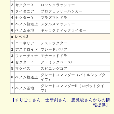
2
セクターＸ
ロッククラッシャー
3
タイタニア
プロフェッサーハンガー
4
セクターＹ
プラズマヒドラ
5
ベノム軌道上
メタルスマッシャー
6
ベノム基地
ギャラクティックライダー
■ レベル3
1
コーネリア
デストラクター
2
アステロイド
ブレードバリア
3
フォーチュナ
モナークドドラ
4
セクターＺ
アトミックベースII
5
マクベス
スピニングコア
グレートコマンダー（バトルシップタ
6
ベノム軌道上
イプ）
グレートコマンダーII（ロボットタイ
7
ベノム基地
プ）
【すりごまさん、士牙剣さん、臆魔駿さんからの情
報提供】