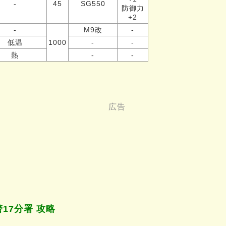
-
45
SG550
防御力
+2
-
M9改
-
低温
1000
-
-
熱
-
-
警17分署 攻略