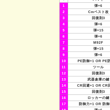
1
弾+6
2
Cmベスト改
3
回復剤3
4
弾+6
5
弾+15
6
弾+6
7
M92F
8
弾+15
9
弾+6
10
PE防御+1 OR PE
11
ツール
12
回復剤3
13
武器倉庫の鍵
14
CR回避+1 OR CR
15
回復剤3
16
ロッカーの鍵
17
防御力+1 OR 防御