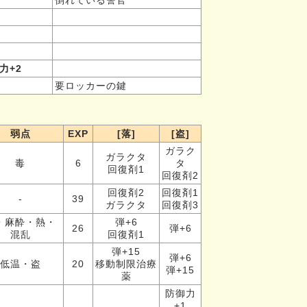
倒れている警官
力+2
要ロッカーの鍵
弱点
EXP
[落]
[盗]
ガラク
ガラクタ
毒
6
タ
回復剤1
回復剤2
回復剤2
回復剤1
-
39
ガラクタ
回復剤3
・麻酔・熱・
弾+6
26
弾+6
混乱
回復剤1
弾+15
弾+6
低温・盗
20
移動制限治療
弾+15
薬
防御力
+1