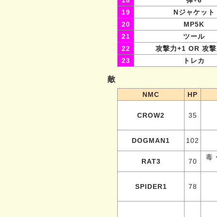
18
弾+6
19
Nジャケット
20
MP5K
21
ツール
22
攻撃力+1 OR 攻撃
23
トレカ
敵
NMC
HP
CROW2
35
DOGMAN1
102
毒
RAT3
70
SPIDER1
78