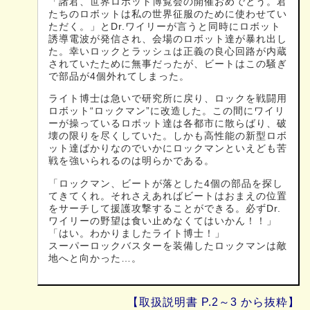
「諸君、世界ロボット博覧会の開催おめでとう。君
たちのロボットは私の世界征服のために使わせてい
ただく。」とDr.ワイリーが言うと同時にロボット
誘導電波が発信され、会場のロボット達が暴れ出し
た。幸いロックとラッシュは正義の良心回路が内蔵
されていたために無事だったが、ビートはこの騒ぎ
で部品が4個外れてしまった。
ライト博士は急いで研究所に戻り、ロックを戦闘用
ロボット“ロックマン”に改造した。この間にワイリ
ーが操っているロボット達は各都市に散らばり、破
壊の限りを尽くしていた。しかも高性能の新型ロボ
ット達ばかりなのでいかにロックマンといえども苦
戦を強いられるのは明らかである。
「ロックマン、ビートが落とした4個の部品を探し
てきてくれ。それさえあればビートはおまえの位置
をサーチして援護攻撃することができる。必ずDr.
ワイリーの野望は食い止めなくてはいかん！！」
「はい。わかりましたライト博士！」
スーパーロックバスターを装備したロックマンは敵
地へと向かった…。
【取扱説明書 P.2～3 から抜粋】