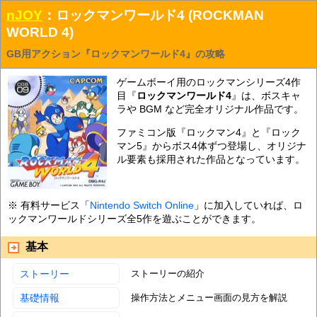
nJOY
：ロックマンワールド4 (ROCKMAN
WORLD 4)
GB用アクション『ロックマンワールド4』の攻略
ゲームボーイ用のロックマンシリーズ4作
目『
ロックマンワールド4
』は、ボスキャ
ラや BGM など完全オリジナル作品です。
ファミコン版『ロックマン4』と『ロック
マン5』からボス4体ずつ登場し、オリジナ
ル要素も採用された作品となっています。
※ 有料サービス「
Nintendo Switch Online
」に加入していれば、ロ
ックマンワールドシリーズ全5作を遊ぶことができます。
基本
ストーリー
ストーリーの紹介
基礎情報
操作方法とメニュー画面の見方を解説