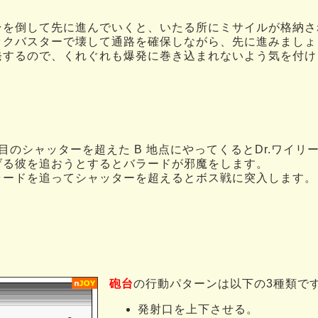
台を倒して先に進んでいくと、いたる所にミサイルが格納さ
ックバスターで壊して通路を確保しながら、先に進みましょ
発するので、くれぐれも爆発に巻き込まれないよう気を付け
つ目のシャッターを超えた B 地点にやってくるとDr.ワイリ
げる彼を追おうとするとバラードが邪魔をします。
ラードを追ってシャッターを超えるとボス戦に突入します。
砲台
の行動パターンは以下の3種類で
発射口を上下させる。