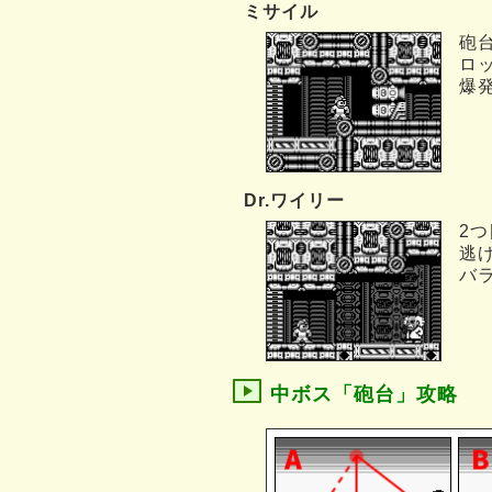
ミサイル
砲
ロ
爆
Dr.ワイリー
2
逃
バ
中ボス「砲台」攻略