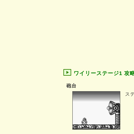
ワイリーステージ1 攻
砲台
ス