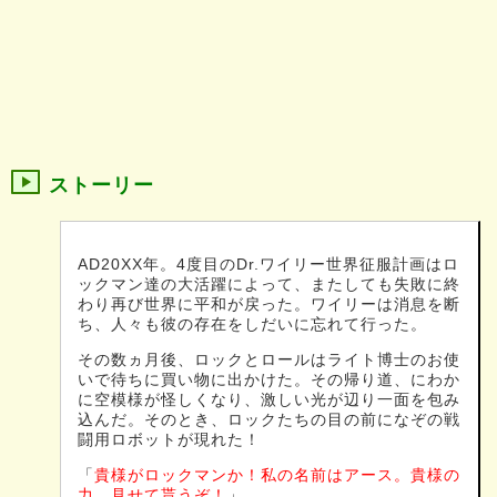
ストーリー
AD20XX年。4度目のDr.ワイリー世界征服計画はロ
ックマン達の大活躍によって、またしても失敗に終
わり再び世界に平和が戻った。ワイリーは消息を断
ち、人々も彼の存在をしだいに忘れて行った。
その数ヵ月後、ロックとロールはライト博士のお使
いで待ちに買い物に出かけた。その帰り道、にわか
に空模様が怪しくなり、激しい光が辺り一面を包み
込んだ。そのとき、ロックたちの目の前になぞの戦
闘用ロボットが現れた！
「
貴様がロックマンか！私の名前はアース。貴様の
力、見せて貰うぞ！
」