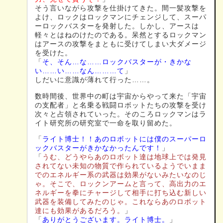
そう言いながら攻撃を仕掛けてきた。間一髪攻撃を
よけ、ロックはロックマンにチェンジして、スーパ
ーロックバスターを発射した。しかし、アースは
軽々とはねのけたのである。呆然とするロックマン
はアースの攻撃をまともに受けてしまい大ダメージ
を受けた。
「
そ、そん…な……ロックバスターが・きかな
い……い……なん………て
」
しだいに意識が薄れて行った……。
数時間後、世界中の町は宇宙からやって来た「宇宙
の支配者」と名乗る戦闘ロボットたちの攻撃を受け
次々と占領されていった。そのころロックマンはラ
イト研究所の研究室で一命を取り留めた。
「
ライト博士！！あのロボットには僕のスーパーロ
ックバスターがきかなかったんです！
」
「
うむ、どうやらあのロボット達は地球上では発見
されてない未知の物質で作られているようでいまま
でのエネルギー系の武器は効果がないみたいなのじ
ゃ。そこで、ロックンアームと言って、高出力のエ
ネルギーを拳にチャージして相手に打ち込む新しい
武器を装備してみたのじゃ。これならあのロボット
達にも効果があるだろう。
」
「
ありがとうございます。ライト博士。
」