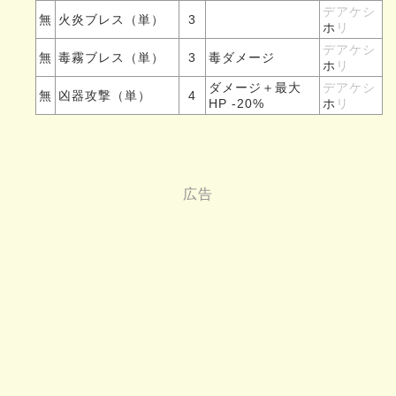
デアケシ
無
火炎ブレス（単）
3
ホ
リ
デアケシ
無
毒霧ブレス（単）
3
毒ダメージ
ホ
リ
ダメージ＋最大
デアケシ
無
凶器攻撃（単）
4
HP -20%
ホ
リ