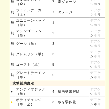
無
7
毒ダメージ
（全）
シホ
リ
ラミアンナーガ
デアケ
無
7
ダメージ
（全）
シホ
リ
ユニコーンヘッド
デアケ
無
1
（単）
シ
ホリ
マシンゴーレム
デアケ
無
2
（単）
シ
ホリ
デアケ
無
グール（単）
3
シ
ホリ
デアケ
無
グレムリン（単）
3
シ
ホリ
デアケ
無
ゴースト（単）
5
シ
ホリ
グレートデーモン
デアケ
無
5
（単）
シ
ホリ
攻撃補助魔法
アンティマジック
デアケ
●
4
魔法効果解除
（単）
シ
ホリ
ボディチェンジ
デアケ
●
3
敵を弱体化
（単・全）
シ
ホ
リ