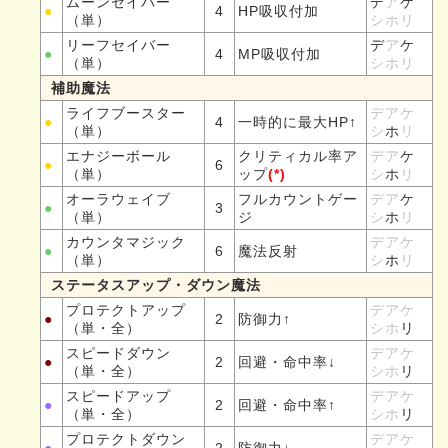
ムーンセイバー
デ
ア
ケ
●
4
HP吸収付加
（単）
シホリ
リーフセイバー
デ
ア
ケ
●
4
MP吸収付加
（単）
シホリ
補助魔法
ライフブースター
デアケ
●
4
一時的に最大HP↑
（単）
シ
ホ
リ
エナジーボール
クリティカル率ア
デア
ケ
●
6
（単）
ップ
(*)
シ
ホ
リ
オーラウェイブ
フルカウントゲー
デア
ケ
●
3
（単）
ジ
シ
ホ
リ
カウンタマジック
デアケ
●
6
魔法反射
（単）
シ
ホ
リ
ステータスアップ・ダウン魔法
プロテクトアップ
デアケ
●
2
防御力↑
（単・全）
シホ
リ
スピードダウン
デアケ
●
2
回避・命中率↓
（単・全）
シホ
リ
スピードアップ
デアケ
●
2
回避・命中率↑
（単・全）
シホ
リ
プロテクトダウン
デアケ
●
2
防御力↓