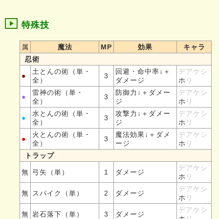
特殊技
属
魔法
MP
効果
キャラ
忍術
土とんの術（単・
回避・命中率↓＋
デアケシ
●
3
全）
ダメージ
ホ
リ
雷神の術（単・
防御力↓＋ダメー
デアケシ
●
3
全）
ジ
ホ
リ
水とんの術（単・
攻撃力↓＋ダメー
デアケシ
●
3
全）
ジ
ホ
リ
火とんの術（単・
魔法効果↓＋ダメ
デアケシ
●
3
全）
ージ
ホ
リ
トラップ
デアケシ
無
弓矢（単）
1
ダメージ
ホ
リ
デアケシ
無
スパイク（単）
2
ダメージ
ホ
リ
デアケシ
無
岩石落下（単）
3
ダメージ
ホ
リ