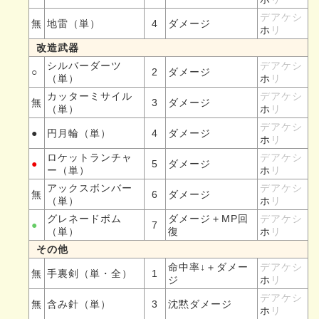
デアケシ
無
地雷（単）
4
ダメージ
ホ
リ
改造武器
シルバーダーツ
デアケシ
○
2
ダメージ
（単）
ホ
リ
カッターミサイル
デアケシ
無
3
ダメージ
（単）
ホ
リ
デアケシ
●
円月輪（単）
4
ダメージ
ホ
リ
ロケットランチャ
デアケシ
●
5
ダメージ
ー（単）
ホ
リ
アックスボンバー
デアケシ
無
6
ダメージ
（単）
ホ
リ
グレネードボム
ダメージ＋MP回
デアケシ
●
7
（単）
復
ホ
リ
その他
命中率↓＋ダメー
デアケシ
無
手裏剣（単・全）
1
ジ
ホ
リ
デアケシ
無
含み針（単）
3
沈黙ダメージ
ホ
リ