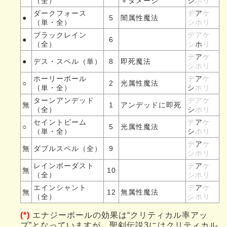
（全）
＋ダメージ
シ
ホリ
ダークフォース
デ
ア
ケ
●
5
闇属性魔法
（単・全）
シホリ
ブラックレイン
デアケ
●
6
（全）
シ
ホ
リ
デ
ア
ケ
●
デス・スペル（単）
8
即死魔法
シホリ
ホーリーボール
デ
ア
ケ
○
2
光属性魔法
（単・全）
シ
ホリ
ターンアンデッド
デアケ
無
1
アンデッドに即死
（全）
シ
ホリ
セイントビーム
デ
ア
ケ
○
5
光属性魔法
（単・全）
シ
ホリ
デ
ア
ケ
無
ダブルスペル（全）
9
シホリ
レインボーダスト
デ
ア
ケ
無
10
（全）
シホリ
エインシャント
デ
ア
ケ
無
12
無属性魔法
（全）
シホリ
(*)
エナジーボールの効果は“クリティカル率アッ
プ”となっていますが、聖剣伝説3にはクリティカル