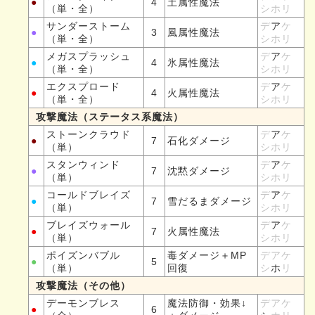
●
4
土属性魔法
（単・全）
シホリ
サンダーストーム
デ
ア
ケ
●
3
風属性魔法
（単・全）
シホリ
メガスプラッシュ
デ
ア
ケ
●
4
氷属性魔法
（単・全）
シホリ
エクスプロード
デ
ア
ケ
●
4
火属性魔法
（単・全）
シホリ
攻撃魔法（ステータス系魔法）
ストーンクラウド
デ
ア
ケ
●
7
石化ダメージ
（単）
シホリ
スタンウィンド
デ
ア
ケ
●
7
沈黙ダメージ
（単）
シホリ
コールドブレイズ
デ
ア
ケ
●
7
雪だるまダメージ
（単）
シホリ
ブレイズウォール
デ
ア
ケ
●
7
火属性魔法
（単）
シホリ
ポイズンバブル
毒ダメージ＋MP
デアケ
●
5
（単）
回復
シ
ホ
リ
攻撃魔法（その他）
デーモンブレス
魔法防御・効果↓
デアケ
●
6