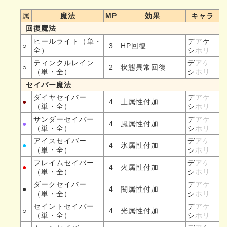
属
魔法
MP
効果
キャラ
回復魔法
ヒールライト（単・
デ
ア
ケ
○
3
HP回復
全）
シ
ホリ
ティンクルレイン
デ
アケ
○
2
状態異常回復
（単・全）
シ
ホリ
セイバー魔法
ダイヤセイバー
デ
アケ
●
4
土属性付加
（単・全）
シ
ホリ
サンダーセイバー
デ
アケ
●
4
風属性付加
（単・全）
シ
ホリ
アイスセイバー
デ
アケ
●
4
氷属性付加
（単・全）
シ
ホリ
フレイムセイバー
デ
アケ
●
4
火属性付加
（単・全）
シ
ホリ
ダークセイバー
デ
アケ
●
4
闇属性付加
（単・全）
シ
ホリ
セイントセイバー
デ
アケ
○
4
光属性付加
（単・全）
シ
ホリ