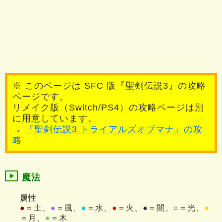
※ このページは SFC 版『聖剣伝説3』の攻略
ページです。
リメイク版（Switch/PS4）の攻略ページは別
に用意しています。
→
『聖剣伝説3 トライアルズオブマナ』の攻
略
魔法
属性
●
＝土、
●
＝風、
●
＝水、
●
＝火、●＝闇、○＝光、
●
＝月、
●
＝木