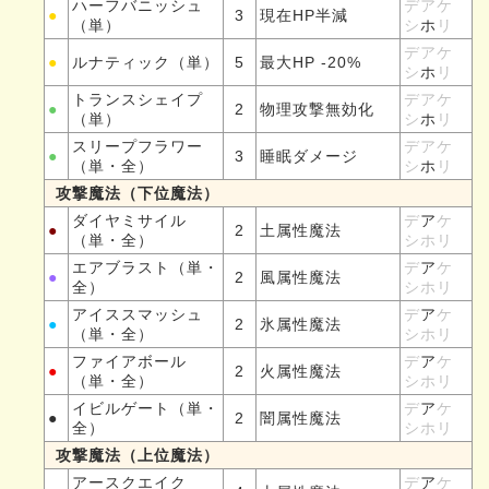
ハーフバニッシュ
デアケ
●
3
現在HP半減
（単）
シ
ホ
リ
デアケ
●
ルナティック（単）
5
最大HP -20%
シ
ホ
リ
トランスシェイプ
デアケ
●
2
物理攻撃無効化
（単）
シ
ホ
リ
スリープフラワー
デアケ
●
3
睡眠ダメージ
（単・全）
シ
ホ
リ
攻撃魔法（下位魔法）
ダイヤミサイル
デ
ア
ケ
●
2
土属性魔法
（単・全）
シホリ
エアブラスト（単・
デ
ア
ケ
●
2
風属性魔法
全）
シホリ
アイススマッシュ
デ
ア
ケ
●
2
氷属性魔法
（単・全）
シホリ
ファイアボール
デ
ア
ケ
●
2
火属性魔法
（単・全）
シホリ
イビルゲート（単・
デ
ア
ケ
●
2
闇属性魔法
全）
シホリ
攻撃魔法（上位魔法）
アースクエイク
デ
ア
ケ