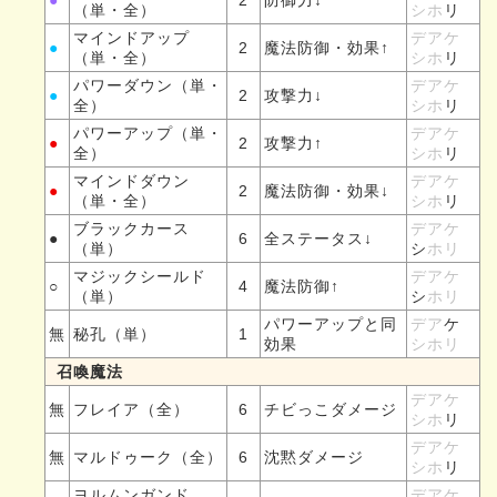
（単・全）
シホ
リ
マインドアップ
デアケ
●
2
魔法防御・効果↑
（単・全）
シホ
リ
パワーダウン（単・
デアケ
●
2
攻撃力↓
全）
シホ
リ
パワーアップ（単・
デアケ
●
2
攻撃力↑
全）
シホ
リ
マインドダウン
デアケ
●
2
魔法防御・効果↓
（単・全）
シホ
リ
ブラックカース
デアケ
●
6
全ステータス↓
（単）
シ
ホリ
マジックシールド
デアケ
○
4
魔法防御↑
（単）
シ
ホリ
パワーアップと同
デア
ケ
無
秘孔（単）
1
効果
シホリ
召喚魔法
デアケ
無
フレイア（全）
6
チビっこダメージ
シホ
リ
デアケ
無
マルドゥーク（全）
6
沈黙ダメージ
シホ
リ
ヨルムンガンド
デアケ