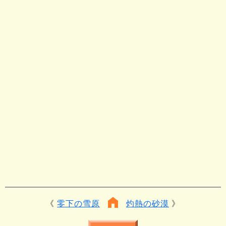
零下の雪原
灼熱の砂漠