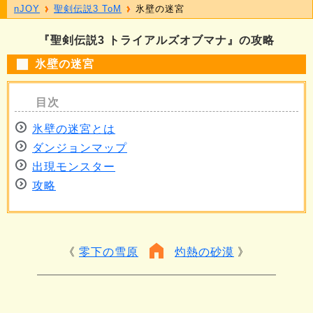
nJOY
聖剣伝説3 ToM
氷壁の迷宮
『聖剣伝説3 トライアルズオブマナ』の攻略
氷壁の迷宮
氷壁の迷宮とは
ダンジョンマップ
出現モンスター
攻略
零下の雪原
灼熱の砂漠